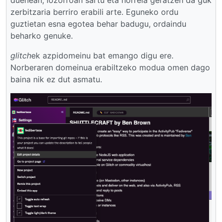
zerbitzaria berriro erabili arte. Eguneko ordu
guztietan esna egotea behar badugu, ordaindu
beharko genuke.
glitch
ek azpidomeinu bat emango digu ere.
Norberaren domeinua erabiltzeko modua omen dago
baina nik ez dut asmatu.