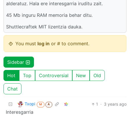
alderatuz. Hala ere interesgarria iruditu zait.
45 Mb inguru RAM memoria behar ditu.
Shuttlecraftek MIT lizentzia dauka.
You must
log in
or # to comment.
Sidebar
Hot
Top
Controversial
New
Old
Chat
Txopi
1
·
3 years ago
M
A
Interesgarria