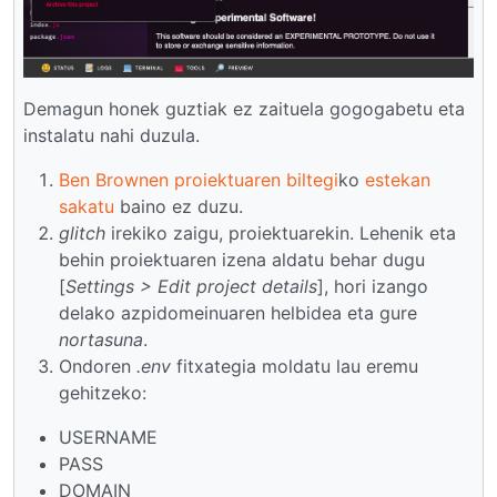
Demagun honek guztiak ez zaituela gogogabetu eta
instalatu nahi duzula.
Ben Brownen proiektuaren biltegi
ko
estekan
sakatu
baino ez duzu.
glitch
irekiko zaigu, proiektuarekin. Lehenik eta
behin proiektuaren izena aldatu behar dugu
[
Settings > Edit project details
], hori izango
delako azpidomeinuaren helbidea eta gure
nortasuna
.
Ondoren
.env
fitxategia moldatu lau eremu
gehitzeko:
USERNAME
PASS
DOMAIN