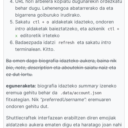
URL hori arbelera kopiatu dugunarekin ordezkatu
behar dugu. Lehenengoa abatarrerako da eta
bigarrena goiburuko irudirako.
Sakatu
aldaketak idazteko, ondoren
ctl + o
intro
aldaketak baieztatzeko, eta azkenik
ctl +
editoretik irteteko
x
Badaezpada idatzi
eta sakatu
intro
refresh
terminalean. Kitto.
Ba omen dago biografia idazteko aukera, baina nik
bio
,
note
,
description
eta
about
ekin saiatu naiz eta
ez dut lortu.
eguneraketa:
biografia idazteko
summary
izeneko
eremua gehitu behar da
.data/account.json
fitxategian. Nik
“preferredUsername”:
eremuaren
ondoren gehitu dut.
Shuttlecraftek interfazean erabiltzen diren emojiak
aldatzeko aukera ematen digu eta haratago joan nahi