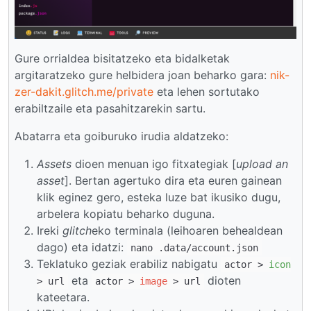
Gure orrialdea bisitatzeko eta bidalketak
argitaratzeko gure helbidera joan beharko gara:
nik-
zer-dakit.glitch.me/private
eta lehen sortutako
erabiltzaile eta pasahitzarekin sartu.
Abatarra eta goiburuko irudia aldatzeko:
Assets
dioen menuan igo fitxategiak [
upload an
asset
]. Bertan agertuko dira eta euren gainean
klik eginez gero, esteka luze bat ikusiko dugu,
arbelera kopiatu beharko duguna.
Ireki
glitch
eko terminala (leihoaren behealdean
dago) eta idatzi:
nano .data/account.json
Teklatuko geziak erabiliz nabigatu
actor >
icon
eta
dioten
> url
actor >
image
> url
kateetara.