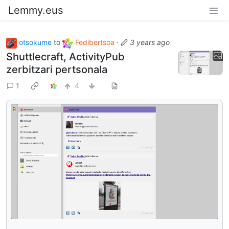
Lemmy.eus
otsokume
to
Fedibertsoa
·
3 years ago
Shuttlecraft, ActivityPub
zerbitzari pertsonala
1
4