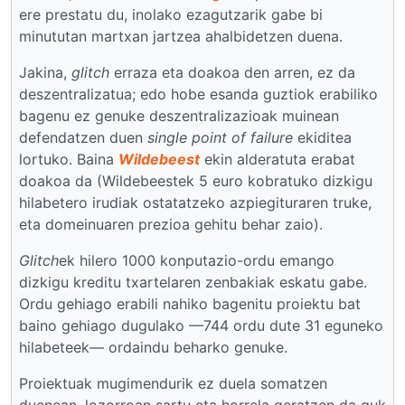
ere prestatu du, inolako ezagutzarik gabe bi
minututan martxan jartzea ahalbidetzen duena.
Jakina,
glitch
erraza eta doakoa den arren, ez da
deszentralizatua; edo hobe esanda guztiok erabiliko
bagenu ez genuke deszentralizazioak muinean
defendatzen duen
single point of failure
ekiditea
lortuko. Baina
Wildebeest
ekin alderatuta erabat
doakoa da (Wildebeestek 5 euro kobratuko dizkigu
hilabetero irudiak ostatatzeko azpiegituraren truke,
eta domeinuaren prezioa gehitu behar zaio).
Glitch
ek hilero 1000 konputazio-ordu emango
dizkigu kreditu txartelaren zenbakiak eskatu gabe.
Ordu gehiago erabili nahiko bagenitu proiektu bat
baino gehiago dugulako —744 ordu dute 31 eguneko
hilabeteek— ordaindu beharko genuke.
Proiektuak mugimendurik ez duela somatzen
duenean, lozorroan sartu eta horrela geratzen da guk