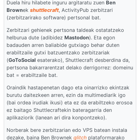
Duela hiru hilabete inguru argitaratu zuen
Ben
Brown
ek
shuttlecraft
, ActivityPub zerbitzari
(zerbitzarirako software) pertsonal bat.
Zerbitzari gehienek pertsona taldeak ostatatzeko
helburua dute (adibidez
Mastodon
). Eta egon
badauden arren baliabide gutxiago behar duten
erabiltzaile gutxi batzuentzako zerbitzariak
(
GoToSocial
esaterako), Shuttlecraft desberdina da,
pertsona bakarrarentzat delako derrigorrez: domeinu
bat = erabiltzaile bat.
Oraindik hastapenetan dago eta oinarrizko ekintzak
burutu daitezkeen arren, ezin da multimediarik igo
(bai ordea irudiak ikusi) eta ez da erabiltzeko erosoa
ez baitago Shuttlecraftekin bateragarria den
aplikaziorik (lanean ari dira konpontzeko).
Norberak bere zerbitzarian edo VPS batean instala
dezake, baina Ben Brownek
glitch
plataformarako