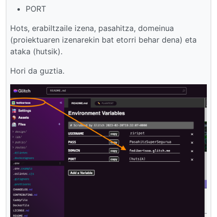
PORT
Hots, erabiltzaile izena, pasahitza, domeinua
(proiektuaren izenarekin bat etorri behar dena) eta
ataka (hutsik).
Hori da guztia.