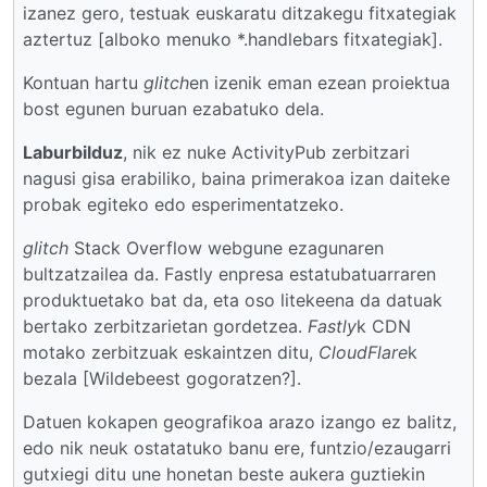
izanez gero, testuak euskaratu ditzakegu fitxategiak
aztertuz [alboko menuko *.handlebars fitxategiak].
Kontuan hartu
glitch
en izenik eman ezean proiektua
bost egunen buruan ezabatuko dela.
Laburbilduz
, nik ez nuke ActivityPub zerbitzari
nagusi gisa erabiliko, baina primerakoa izan daiteke
probak egiteko edo esperimentatzeko.
glitch
Stack Overflow webgune ezagunaren
bultzatzailea da. Fastly enpresa estatubatuarraren
produktuetako bat da, eta oso litekeena da datuak
bertako zerbitzarietan gordetzea.
Fastly
k CDN
motako zerbitzuak eskaintzen ditu,
CloudFlare
k
bezala [Wildebeest gogoratzen?].
Datuen kokapen geografikoa arazo izango ez balitz,
edo nik neuk ostatatuko banu ere, funtzio/ezaugarri
gutxiegi ditu une honetan beste aukera guztiekin