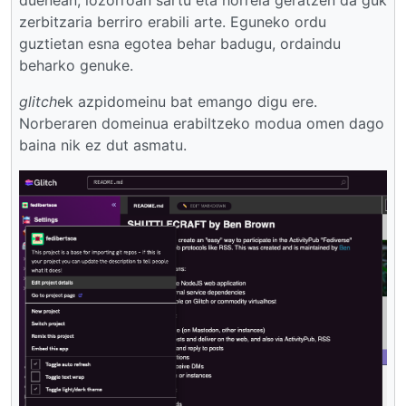
zerbitzaria berriro erabili arte. Eguneko ordu
guztietan esna egotea behar badugu, ordaindu
beharko genuke.
glitch
ek azpidomeinu bat emango digu ere.
Norberaren domeinua erabiltzeko modua omen dago
baina nik ez dut asmatu.