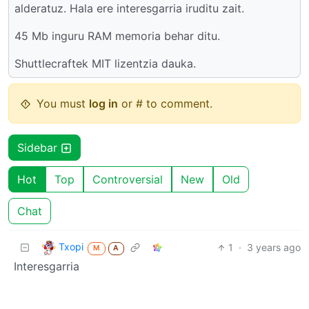
alderatuz. Hala ere interesgarria iruditu zait.
45 Mb inguru RAM memoria behar ditu.
Shuttlecraftek MIT lizentzia dauka.
You must
log in
or # to comment.
Sidebar
Hot
Top
Controversial
New
Old
Chat
Txopi
1
·
3 years ago
M
A
Interesgarria