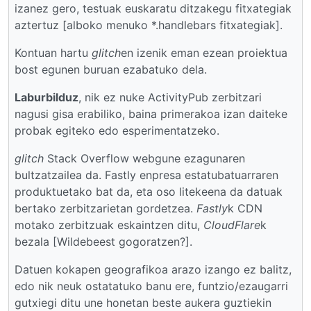
izanez gero, testuak euskaratu ditzakegu fitxategiak
aztertuz [alboko menuko *.handlebars fitxategiak].
Kontuan hartu
glitch
en izenik eman ezean proiektua
bost egunen buruan ezabatuko dela.
Laburbilduz
, nik ez nuke ActivityPub zerbitzari
nagusi gisa erabiliko, baina primerakoa izan daiteke
probak egiteko edo esperimentatzeko.
glitch
Stack Overflow webgune ezagunaren
bultzatzailea da. Fastly enpresa estatubatuarraren
produktuetako bat da, eta oso litekeena da datuak
bertako zerbitzarietan gordetzea.
Fastly
k CDN
motako zerbitzuak eskaintzen ditu,
CloudFlare
k
bezala [Wildebeest gogoratzen?].
Datuen kokapen geografikoa arazo izango ez balitz,
edo nik neuk ostatatuko banu ere, funtzio/ezaugarri
gutxiegi ditu une honetan beste aukera guztiekin