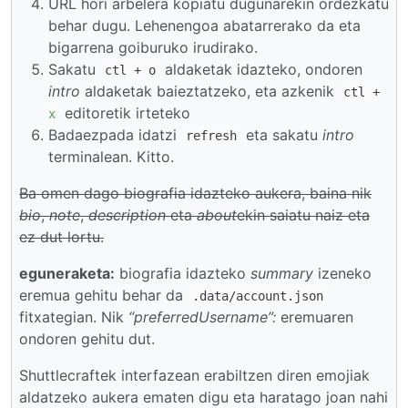
URL hori arbelera kopiatu dugunarekin ordezkatu
behar dugu. Lehenengoa abatarrerako da eta
bigarrena goiburuko irudirako.
Sakatu
aldaketak idazteko, ondoren
ctl + o
intro
aldaketak baieztatzeko, eta azkenik
ctl +
editoretik irteteko
x
Badaezpada idatzi
eta sakatu
intro
refresh
terminalean. Kitto.
Ba omen dago biografia idazteko aukera, baina nik
bio
,
note
,
description
eta
about
ekin saiatu naiz eta
ez dut lortu.
eguneraketa:
biografia idazteko
summary
izeneko
eremua gehitu behar da
.data/account.json
fitxategian. Nik
“preferredUsername”:
eremuaren
ondoren gehitu dut.
Shuttlecraftek interfazean erabiltzen diren emojiak
aldatzeko aukera ematen digu eta haratago joan nahi