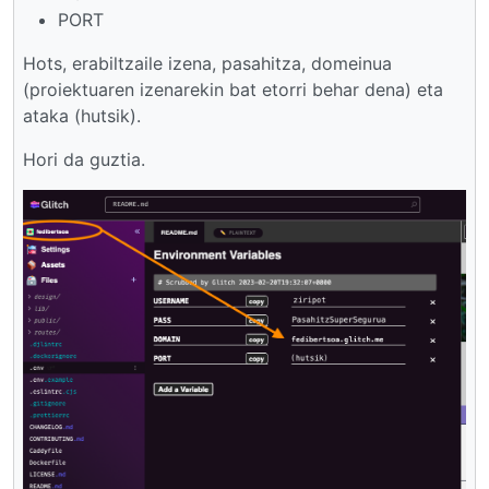
PORT
Hots, erabiltzaile izena, pasahitza, domeinua
(proiektuaren izenarekin bat etorri behar dena) eta
ataka (hutsik).
Hori da guztia.