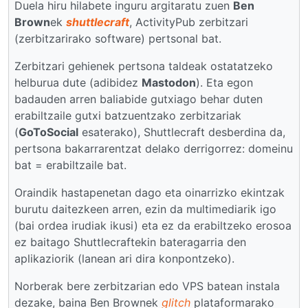
Duela hiru hilabete inguru argitaratu zuen
Ben
Brown
ek
shuttlecraft
, ActivityPub zerbitzari
(zerbitzarirako software) pertsonal bat.
Zerbitzari gehienek pertsona taldeak ostatatzeko
helburua dute (adibidez
Mastodon
). Eta egon
badauden arren baliabide gutxiago behar duten
erabiltzaile gutxi batzuentzako zerbitzariak
(
GoToSocial
esaterako), Shuttlecraft desberdina da,
pertsona bakarrarentzat delako derrigorrez: domeinu
bat = erabiltzaile bat.
Oraindik hastapenetan dago eta oinarrizko ekintzak
burutu daitezkeen arren, ezin da multimediarik igo
(bai ordea irudiak ikusi) eta ez da erabiltzeko erosoa
ez baitago Shuttlecraftekin bateragarria den
aplikaziorik (lanean ari dira konpontzeko).
Norberak bere zerbitzarian edo VPS batean instala
dezake, baina Ben Brownek
glitch
plataformarako