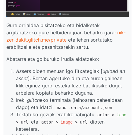
Gure orrialdea bisitatzeko eta bidalketak
argitaratzeko gure helbidera joan beharko gara:
nik-
zer-dakit.glitch.me/private
eta lehen sortutako
erabiltzaile eta pasahitzarekin sartu.
Abatarra eta goiburuko irudia aldatzeko:
Assets
dioen menuan igo fitxategiak [
upload an
asset
]. Bertan agertuko dira eta euren gainean
klik eginez gero, esteka luze bat ikusiko dugu,
arbelera kopiatu beharko duguna.
Ireki
glitch
eko terminala (leihoaren behealdean
dago) eta idatzi:
nano .data/account.json
Teklatuko geziak erabiliz nabigatu
actor >
icon
eta
dioten
> url
actor >
image
> url
kateetara.