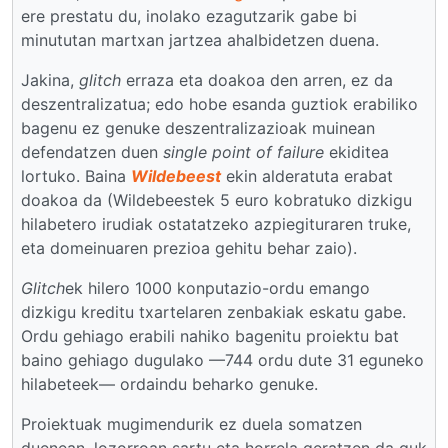
ere prestatu du, inolako ezagutzarik gabe bi
minututan martxan jartzea ahalbidetzen duena.
Jakina,
glitch
erraza eta doakoa den arren, ez da
deszentralizatua; edo hobe esanda guztiok erabiliko
bagenu ez genuke deszentralizazioak muinean
defendatzen duen
single point of failure
ekiditea
lortuko. Baina
Wildebeest
ekin alderatuta erabat
doakoa da (Wildebeestek 5 euro kobratuko dizkigu
hilabetero irudiak ostatatzeko azpiegituraren truke,
eta domeinuaren prezioa gehitu behar zaio).
Glitch
ek hilero 1000 konputazio-ordu emango
dizkigu kreditu txartelaren zenbakiak eskatu gabe.
Ordu gehiago erabili nahiko bagenitu proiektu bat
baino gehiago dugulako —744 ordu dute 31 eguneko
hilabeteek— ordaindu beharko genuke.
Proiektuak mugimendurik ez duela somatzen
duenean, lozorroan sartu eta horrela geratzen da guk