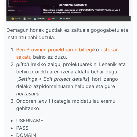
Demagun honek guztiak ez zaituela gogogabetu eta
instalatu nahi duzula.
Ben Brownen proiektuaren biltegi
ko
estekan
sakatu
baino ez duzu.
glitch
irekiko zaigu, proiektuarekin. Lehenik eta
behin proiektuaren izena aldatu behar dugu
[
Settings > Edit project details
], hori izango
delako azpidomeinuaren helbidea eta gure
nortasuna
.
Ondoren
.env
fitxategia moldatu lau eremu
gehitzeko:
USERNAME
PASS
DOMAIN