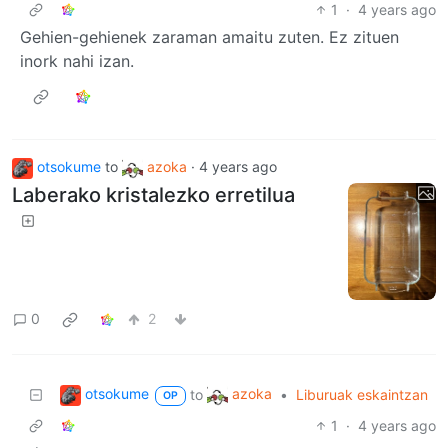
1
·
4 years ago
Gehien-gehienek zaraman amaitu zuten. Ez zituen
inork nahi izan.
otsokume
to
azoka
·
4 years ago
Laberako kristalezko erretilua
0
2
otsokume
azoka
to
•
Liburuak eskaintzan
OP
1
·
4 years ago