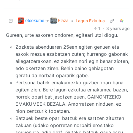
otsokume
Plaza
to
•
Lagun Ezkutua
1
·
3 years ago
Gurean, urte askoren ondoren, egiteari utzi diogu.
Zozketa abenduaren 25ean egiten genuen eta
askok mezua ezabatzen zuten; hurrengo gabonak
ailegatzerakoan, ez zekiten nori egin behar zioten,
edo okertzen ziren. Behin baino gehiagotan
geratu da norbait opararik gabe.
Pertsona batek emakumezko guztiei opari bana
egiten zien. Bere lagun ezkutua emakumea bazen,
horrek opari bat jasotzen zuen, GAINONTZEKO
EMAKUMEEK BEZALA. Amorratzen ninduen, ez
nion zentzurik topatzen.
Batzuek beste opari batzuk ere sartzen zituzten
zakuan (udako oporretan norbaiti erositako
souvenirra, adibidez). Gutako batzuk gaua esku