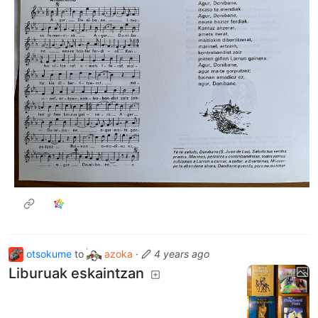
otsokume
to
azoka
·
4 years ago
Liburuak eskaintzan