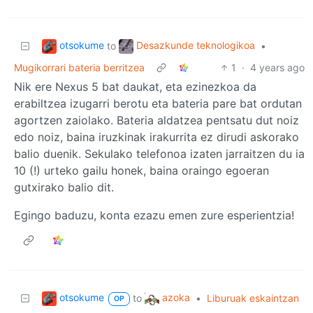
otsokume
Desazkunde teknologikoa
to
•
Mugikorrari bateria berritzea
1
·
4 years ago
Nik ere Nexus 5 bat daukat, eta ezinezkoa da
erabiltzea izugarri berotu eta bateria pare bat ordutan
agortzen zaiolako. Bateria aldatzea pentsatu dut noiz
edo noiz, baina iruzkinak irakurrita ez dirudi askorako
balio duenik. Sekulako telefonoa izaten jarraitzen du ia
10 (!) urteko gailu honek, baina oraingo egoeran
gutxirako balio dit.
Egingo baduzu, konta ezazu emen zure esperientzia!
otsokume
azoka
to
•
Liburuak eskaintzan
OP