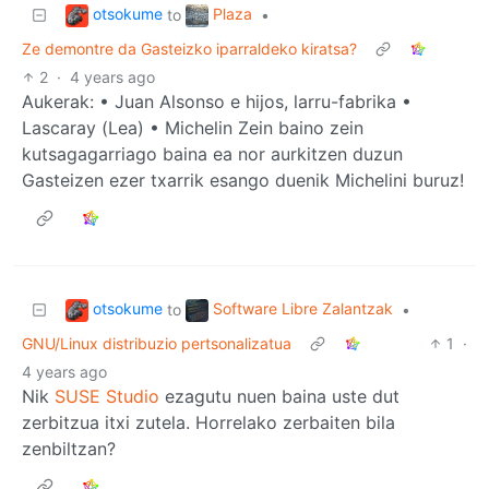
otsokume
Plaza
to
•
Ze demontre da Gasteizko iparraldeko kiratsa?
2
·
4 years ago
Aukerak: • Juan Alsonso e hijos, larru-fabrika •
Lascaray (Lea) • Michelin Zein baino zein
kutsagagarriago baina ea nor aurkitzen duzun
Gasteizen ezer txarrik esango duenik Michelini buruz!
otsokume
Software Libre Zalantzak
to
•
GNU/Linux distribuzio pertsonalizatua
1
·
4 years ago
Nik
SUSE Studio
ezagutu nuen baina uste dut
zerbitzua itxi zutela. Horrelako zerbaiten bila
zenbiltzan?