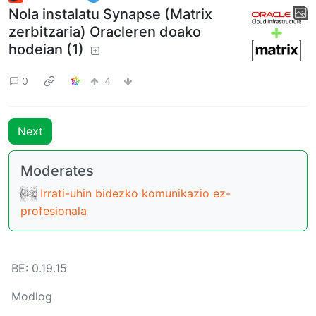
Nola instalatu Synapse (Matrix
zerbitzaria) Oracleren doako
hodeian (1)
0
4
Next
Moderates
Irrati-uhin bidezko komunikazio ez-
profesionala
BE: 0.19.15
Modlog