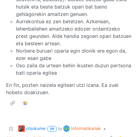
hutsik eta beste batzuk opari bat baino
gehiagorekin amaitzen genuen.
Aurrekontua ez zen betetzen. Azkenean,
lehenbailehen amaitzeko edozer ordaintzeko
prest geunden. Alde handia zegoen opari batzuen
eta besteen artean.
Norbere buruari oparia egin dionik ere egon da,
ezer esan gabe
Oso zaila da urtean behin ikusten duzun pertsona
bati oparia egitea
En fin, pozten naizela egiteari utzi izana. Ea zuei
hobeto doakizuen.
otsokume
Informatikariak
to
•
OP