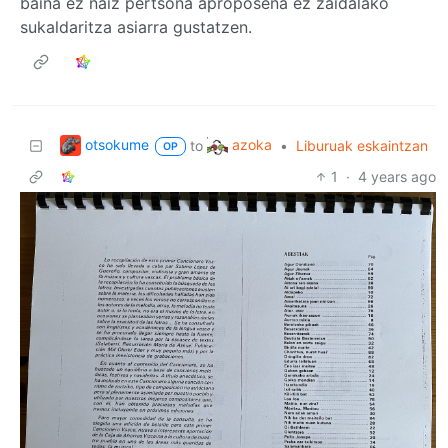
baina ez naiz pertsona aproposena ez zaidalako
sukaldaritza asiarra gustatzen.
otsokume
azoka
to
•
Liburuak eskaintzan
OP
1
·
4 years ago