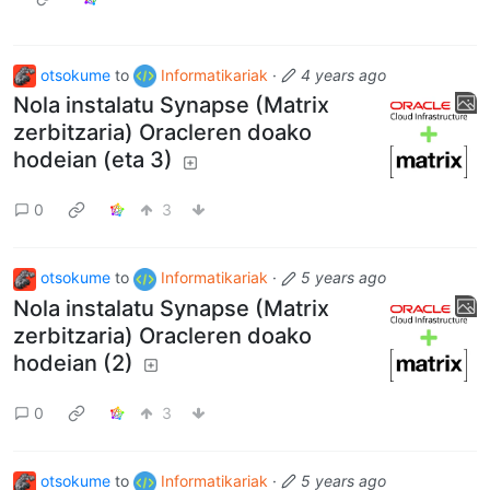
otsokume
to
Informatikariak
·
4 years ago
Nola instalatu Synapse (Matrix
zerbitzaria) Oracleren doako
hodeian (eta 3)
0
3
otsokume
to
Informatikariak
·
5 years ago
Nola instalatu Synapse (Matrix
zerbitzaria) Oracleren doako
hodeian (2)
0
3
otsokume
to
Informatikariak
·
5 years ago