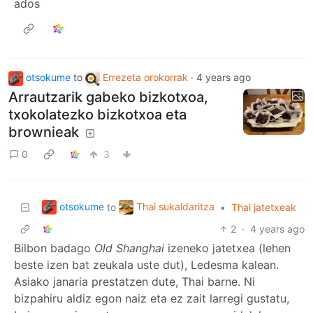
ados
otsokume
to
Errezeta orokorrak
·
4 years ago
Arrautzarik gabeko bizkotxoa,
txokolatezko bizkotxoa eta
brownieak
0
3
otsokume
Thai sukaldaritza
to
•
Thai jatetxeak
2
·
4 years ago
Bilbon badago
Old Shanghai
izeneko jatetxea (lehen
beste izen bat zeukala uste dut), Ledesma kalean.
Asiako janaria prestatzen dute, Thai barne. Ni
bizpahiru aldiz egon naiz eta ez zait larregi gustatu,