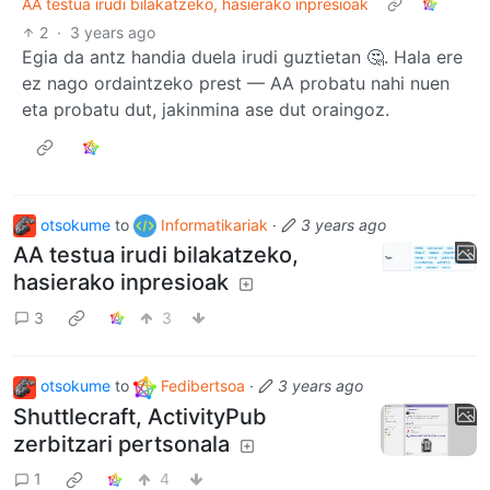
AA testua irudi bilakatzeko, hasierako inpresioak
2
·
3 years ago
Egia da antz handia duela irudi guztietan 🤔. Hala ere
ez nago ordaintzeko prest — AA probatu nahi nuen
eta probatu dut, jakinmina ase dut oraingoz.
otsokume
to
Informatikariak
·
3 years ago
AA testua irudi bilakatzeko,
hasierako inpresioak
3
3
otsokume
to
Fedibertsoa
·
3 years ago
Shuttlecraft, ActivityPub
zerbitzari pertsonala
1
4