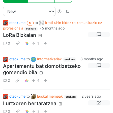
otsokume
to
Irrati-uhin bidezko komunikazio ez-
M
profesionala
·
5 months ago
euskara
LoRa Bizkaian
0
1
otsokume
to
Informatikariak
·
8 months ago
euskara
Apartamentu bat domotizatzeko
gomendio bila
2
4
otsokume
to
Euskal memeak
·
2 years ago
euskara
Lurtxoren bertaratzea
0
3