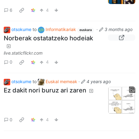
6
4
otsokume
to
Informatikariak
·
3 months ago
euskara
Norberak ostatatzeko hodeiak
live.staticflickr.com
0
4
otsokume
to
Euskal memeak
·
4 years ago
Ez dakit nori buruz ari zaren
0
4