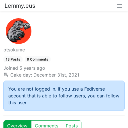
Lemmy.eus
otsokume
13 Posts
9 Comments
Joined
5 years ago
Cake day:
December 31st, 2021
You are not logged in. If you use a Fediverse
account that is able to follow users, you can follow
this user.
Overview
Comments
Posts