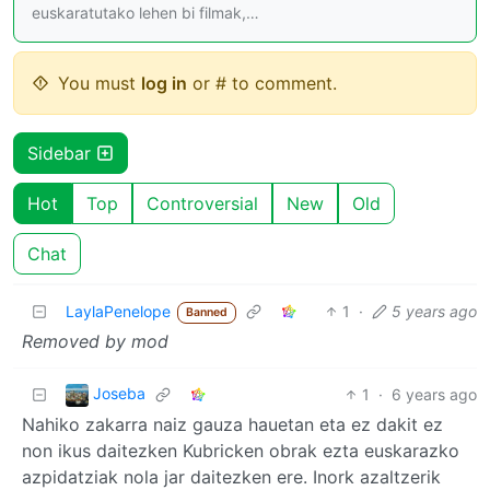
euskaratutako lehen bi filmak,…
You must
log in
or # to comment.
Sidebar
Hot
Top
Controversial
New
Old
Chat
LaylaPenelope
1
·
5 years ago
Banned
Removed by mod
Joseba
1
·
6 years ago
Nahiko zakarra naiz gauza hauetan eta ez dakit ez
non ikus daitezken Kubricken obrak ezta euskarazko
azpidatziak nola jar daitezken ere. Inork azaltzerik