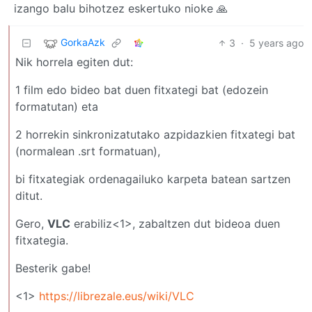
izango balu bihotzez eskertuko nioke 🙏
GorkaAzk
3
·
5 years ago
Nik horrela egiten dut:
1 film edo bideo bat duen fitxategi bat (edozein
formatutan) eta
2 horrekin sinkronizatutako azpidazkien fitxategi bat
(normalean .srt formatuan),
bi fitxategiak ordenagailuko karpeta batean sartzen
ditut.
Gero,
VLC
erabiliz<1>, zabaltzen dut bideoa duen
fitxategia.
Besterik gabe!
<1>
https://librezale.eus/wiki/VLC