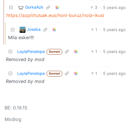
GorkaAzk
3
·
5 years ago
https://azpitituluak.eus/honi-buruz/nola-ikusi
Joseba
1
·
5 years ago
Mila esker!!!
LaylaPenelope
1
·
5 years ago
Banned
Removed by mod
LaylaPenelope
1
·
5 years ago
Banned
Removed by mod
BE: 0.19.15
Modlog