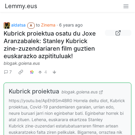
Lemmy.eus
aldatsa
to
Zinema
·
6 years ago
A
Kubrick proiektua osatu du Joxe
Aranzabalek: Stanley Kubrick
zine-zuzendariaren film guztien
euskarazko azpitituluak!
blogak.goiena.eus
7
4
Kubrick proiektua
blogak.goiena.eus
https://youtu.be/ApEh9Sm4BR0 Horrela deitu diot, Kubrick
proiektua, Covid-19 pandemiaren garaian, urrian edo,
neure buruari jarri nion eginbehar bati. Eginbehar horrek bi
atal zituen. Lehena, euskarara ekartzea Stanley
Kubrick zine-zuzendari estatubatuarraren filmen artean
euskaratzeko falta ziren pelikulak. Bigarrena, orraztea nik