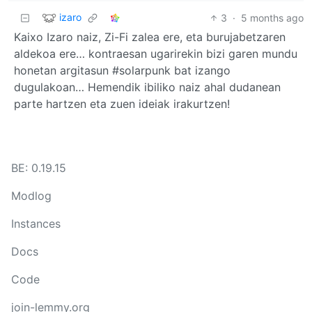
izaro
3
·
5 months ago
Kaixo Izaro naiz, Zi-Fi zalea ere, eta burujabetzaren
aldekoa ere… kontraesan ugarirekin bizi garen mundu
honetan argitasun #solarpunk bat izango
dugulakoan… Hemendik ibiliko naiz ahal dudanean
parte hartzen eta zuen ideiak irakurtzen!
BE: 0.19.15
Modlog
Instances
Docs
Code
join-lemmy.org