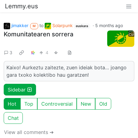
Lemmy.eus
jimakker
to
Solarpunk
·
5 months ago
M
euskara
Komunitatearen sorrera
3
4
Kaixo! Aurkeztu zaitezte, zuen ideiak bota… joango
gara txoko kolektibo hau garatzen!
Sidebar
Hot
Top
Controversial
New
Old
Chat
View all comments ➔