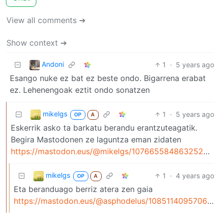
View all comments ➔
Show context ➔
Andoni
1
·
5 years ago
Esango nuke ez bat ez beste ondo. Bigarrena erabat
ez. Lehenengoak eztit ondo sonatzen
mikelgs
1
·
5 years ago
OP
A
Eskerrik asko ta barkatu berandu erantzuteagatik.
Begira Mastodonen ze laguntza eman zidaten
https://mastodon.eus/@mikelgs/107665584863252006
mikelgs
1
·
4 years ago
OP
A
Eta beranduago berriz atera zen gaia
https://mastodon.eus/@asphodelus/108511409570663095