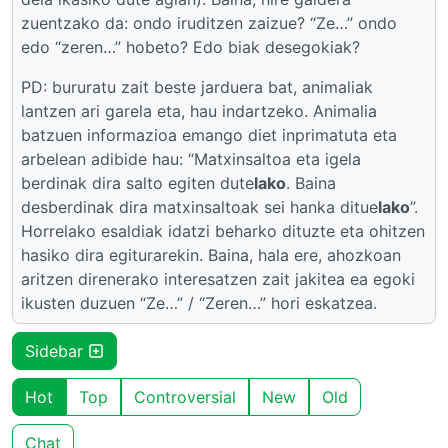
zuentzako da: ondo iruditzen zaizue? “Ze…” ondo
edo “zeren…” hobeto? Edo biak desegokiak?
PD: bururatu zait beste jarduera bat, animaliak
lantzen ari garela eta, hau indartzeko. Animalia
batzuen informazioa emango diet inprimatuta eta
arbelean adibide hau: “Matxinsaltoa eta igela
berdinak dira salto egiten dute
lako
. Baina
desberdinak dira matxinsaltoak sei hanka ditue
lako
”.
Horrelako esaldiak idatzi beharko dituzte eta ohitzen
hasiko dira egiturarekin. Baina, hala ere, ahozkoan
aritzen direnerako interesatzen zait jakitea ea egoki
ikusten duzuen “Ze…” / “Zeren…” hori eskatzea.
Sidebar
Hot
Top
Controversial
New
Old
Chat