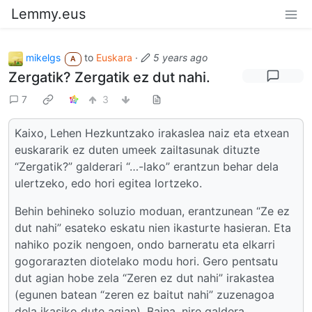
Lemmy.eus
mikelgs
to
Euskara
·
5 years ago
A
Zergatik? Zergatik ez dut nahi.
7
3
Kaixo, Lehen Hezkuntzako irakaslea naiz eta etxean
euskararik ez duten umeek zailtasunak dituzte
“Zergatik?” galderari “…-lako” erantzun behar dela
ulertzeko, edo hori egitea lortzeko.
Behin behineko soluzio moduan, erantzunean “Ze ez
dut nahi” esateko eskatu nien ikasturte hasieran. Eta
nahiko pozik nengoen, ondo barneratu eta elkarri
gogorarazten diotelako modu hori. Gero pentsatu
dut agian hobe zela “Zeren ez dut nahi” irakastea
(egunen batean “zeren ez baitut nahi” zuzenagoa
dela ikasiko dute agian). Baina, nire galdera