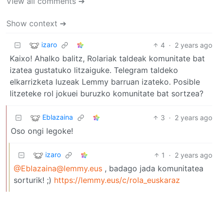
View all comments ➔
Show context ➔
izaro
4
·
2 years ago
Kaixo! Ahalko balitz, Rolariak taldeak komunitate bat
izatea gustatuko litzaiguke. Telegram taldeko
elkarrizketa luzeak Lemmy barruan izateko. Posible
litzeteke rol jokuei buruzko komunitate bat sortzea?
Eblazaina
3
·
2 years ago
Oso ongi legoke!
izaro
1
·
2 years ago
@Eblazaina@lemmy.eus
, badago jada komunitatea
sorturik! ;)
https://lemmy.eus/c/rola_euskaraz