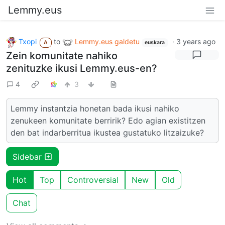
Lemmy.eus
Txopi
to
Lemmy.eus galdetu
·
3 years ago
A
euskara
Zein komunitate nahiko
zenituzke ikusi Lemmy.eus-en?
4
3
Lemmy instantzia honetan bada ikusi nahiko
zenukeen komunitate berririk? Edo agian existitzen
den bat indarberritua ikustea gustatuko litzaizuke?
Sidebar
Hot
Top
Controversial
New
Old
Chat