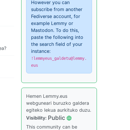
However you can
subscribe from another
Fediverse account, for
example Lemmy or
Mastodon. To do this,
paste the following into
the search field of your
ea?
instance:
!lemmyeus_galdetu@lemmy.
eus
Hemen Lemmy.eus
webguneari buruzko galdera
egiteko lekua aurkituko duzu.
Public
Visibility:
This community can be