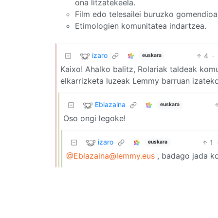
ona litzatekeela.
Film edo telesailei buruzko gomendioa
Etimologien komunitatea indartzea.
izaro
4
·
euskara
Kaixo! Ahalko balitz, Rolariak taldeak kom
elkarrizketa luzeak Lemmy barruan izateko.
Eblazaina
euskara
Oso ongi legoke!
izaro
1
euskara
@Eblazaina@lemmy.eus
, badago jada ko