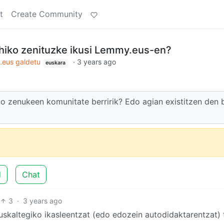
t
Create Community
hiko zenituzke ikusi Lemmy.eus-en?
eus galdetu
·
3 years ago
euskara
o zenukeen komunitate berririk? Edo agian existitzen den 
d
Chat
3
·
3 years ago
uskaltegiko ikasleentzat (edo edozein autodidaktarentzat) 