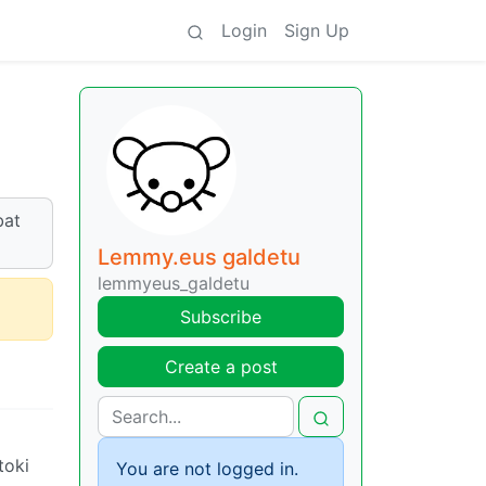
Login
Sign Up
bat
Lemmy.eus galdetu
lemmyeus_galdetu
Subscribe
Create a post
toki
You are not logged in.