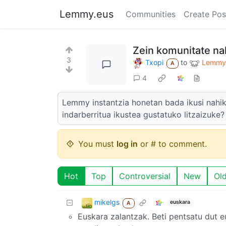
Lemmy.eus
Communities
Create Pos
Zein komunitate na
3
Txopi
to
Lemmy.
A
4
Lemmy instantzia honetan bada ikusi nahik
indarberritua ikustea gustatuko litzaizuke?
You must
log in
or # to comment.
Hot
Top
Controversial
New
Ol
mikelgs
euskara
A
Euskara zalantzak. Beti pentsatu dut e