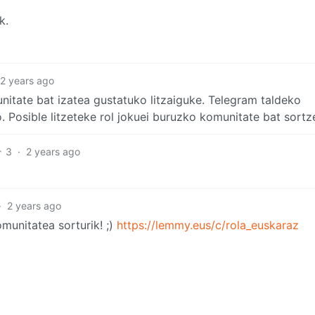
k.
2 years ago
unitate bat izatea gustatuko litzaiguke. Telegram taldeko
 Posible litzeteke rol jokuei buruzko komunitate bat sortz
3
·
2 years ago
·
2 years ago
munitatea sorturik! ;)
https://lemmy.eus/c/rola_euskaraz