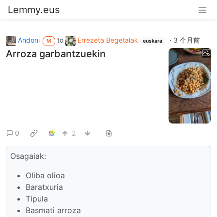
Lemmy.eus
Andoni
to
Errezeta Begetalak
·
3 个月前
M
euskara
Arroza garbantzuekin
0
2
Osagaiak:
Oliba olioa
Baratxuria
Tipula
Basmati arroza