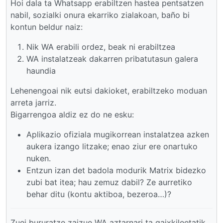
Hoi dala ta Whatsapp erabiltzen hastea pentsatzen
nabil, sozialki onura ekarriko zialakoan, baño bi
kontun beldur naiz:
Nik WA erabili ordez, beak ni erabiltzea
WA instalatzeak dakarren pribatutasun galera
haundia
Lehenengoai nik eutsi dakioket, erabiltzeko moduan
arreta jarriz.
Bigarrengoa aldiz ez do ne esku:
Aplikazio ofiziala mugikorrean instalatzea azken
aukera izango litzake; enao ziur ere onartuko
nuken.
Entzun izan det badola modurik Matrix bidezko
zubi bat itea; hau zemuz dabil? Ze aurretiko
behar ditu (kontu aktiboa, bezeroa…)?
Zuei bururatze zaizue WA aztarnari ta gaixkileetatik