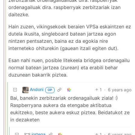
ordenagailuak dira. raspberryak zerbitzariak izan
daitezke.
Hain zuzen, vikingsekoek beraien VPSa eskaintzen ez
dutela ikusita, singleboard batean jartzea egon
nintzen pentsatzen, baina ez da egokia nire
interneteko ohiturekin (gauean itzali egiten dut).
Esan nahi nuen, posible litekeela bridgea ordenagailu
normal batean jartzea (zurean) eta erabili behar
duzunean bakarrik piztea.
Andoni
1
·
6 years ago
OP
Bai, banekin zerbitzariak ordenagailuak ziala! :)
Raspberryana aukera da etengabe aktibatua
eukitzeko, beste aukera eskuz piztea. Beidatukot ze
in dezaketen
iortega
1
·
6 years ago