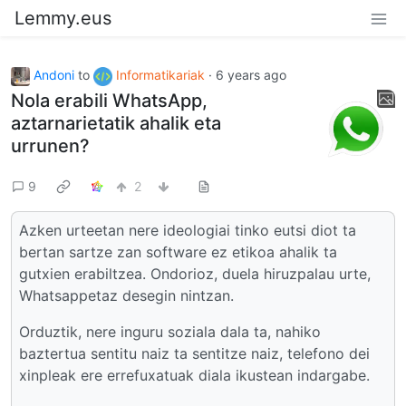
Lemmy.eus
Andoni
to
Informatikariak
·
6 years ago
Nola erabili WhatsApp,
aztarnarietatik ahalik eta
urrunen?
9
2
Azken urteetan nere ideologiai tinko eutsi diot ta
bertan sartze zan software ez etikoa ahalik ta
gutxien erabiltzea. Ondorioz, duela hiruzpalau urte,
Whatsappetaz desegin nintzan.
Orduztik, nere inguru soziala dala ta, nahiko
baztertua sentitu naiz ta sentitze naiz, telefono dei
xinpleak ere errefuxatuak diala ikustean indargabe.