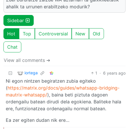
ahalik ta urrunen erabiltzeko modurik?
Sidebar
Hot
Top
Controversial
New
Old
Chat
View all comments ➔
iortega
1
·
6 years ago
Ni egon nintzen begiratzen zubia egiteko
(
https://matrix.org/docs/guides/whatsapp-bridging-
mautrix-whatsapp/
), baina beti piztuta dagoen
ordengailu batean dirudi dela egokiena. Baliteke hala
ere, funtzionatzea ordenagailu normal batean.
Ea zer egiten dudan nik ere…