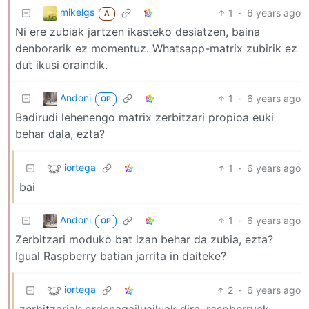
mikelgs
1
·
6 years ago
A
Ni ere zubiak jartzen ikasteko desiatzen, baina
denborarik ez momentuz. Whatsapp-matrix zubirik ez
dut ikusi oraindik.
Andoni
1
·
6 years ago
OP
Badirudi lehenengo matrix zerbitzari propioa euki
behar dala, ezta?
iortega
1
·
6 years ago
bai
Andoni
1
·
6 years ago
OP
Zerbitzari moduko bat izan behar da zubia, ezta?
Igual Raspberry batian jarrita in daiteke?
iortega
2
·
6 years ago
zerbitzariak ordenagailuailuak dira. raspberryak