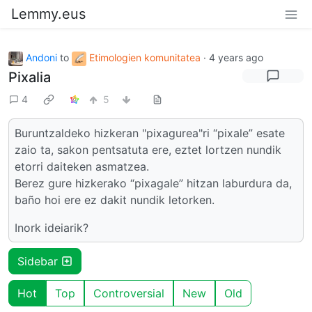
Lemmy.eus
Andoni
to
Etimologien komunitatea
·
4 years ago
Pixalia
4
5
Buruntzaldeko hizkeran "pixagurea"ri “pixale” esate
zaio ta, sakon pentsatuta ere, eztet lortzen nundik
etorri daiteken asmatzea.
Berez gure hizkerako “pixagale” hitzan laburdura da,
baño hoi ere ez dakit nundik letorken.
Inork ideiarik?
Sidebar
Hot
Top
Controversial
New
Old