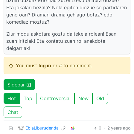
uzten duzue? Edo hau zuzentzeko ohitura duzue?
Eta jokalari bezala? Nola egiten diozue so partidaren
generoari? Dramari drama gehiago botaz? edo
komediaz moztuz?
Ziur modu askotara goztu daitekela rolean! Esan
zuen iritziak! Eta kontatu zuen rol anekdota
deigarriak!
You must
log in
or # to comment.
Sidebar
Hot
Top
Controversial
New
Old
Chat
EblaLiburudenda
0
·
2 years ago