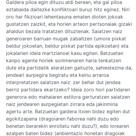
Galdera piloa egin dituzu aldi berean, eta gai piloa
eztabaida daitezke konfliktoari buruz hitz eginez. Niri
oro har fikzioari lehentasuna ematen dioten jokoak
gustatzen zaizkit, eta horien arteon pertsonaiak gizaki
ahaldun bezala tratatzen dituztenak. Saiatzen naiz
generoaren barruan mugak zabaltzen (umore pixkat
beldur jokoetan, beldur pixkat partida epikoetan) eta
jokalarien ideia martzianoei kasu egiten. Batzuetan
kanpo agente horiek sonimenaren haria tenkatzen
dute eta partidatik ateratzen gaituzte, sahiestezina da,
jendeari aurpegira begiratu eta keinu arraroa
interpretatzen saiatzen naiz: zer behar dut jendea
berriz partidara ekartzeko? Ideia zoro hori partidaren
generora edo mahaiaren estilora gerturatzen saiatzen
naiz jendearen aurpegietan zirrara eda jakinmina
agertu arte. Batzuetan galdera itxien bidez egiten dut
egokitzapena (dragoiaren faborea nahi duzu edo
benetan berarekin enrollatu nahi duzu?), edo lorearen
azalpen baten bidez (anbientazio honetan dragoiak