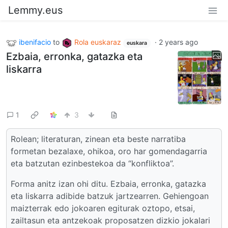
Lemmy.eus
ibenifacio
to
Rola euskaraz
·
2 years ago
euskara
Ezbaia, erronka, gatazka eta
liskarra
1
3
Rolean; literaturan, zinean eta beste narratiba
formetan bezalaxe, ohikoa, oro har gomendagarria
eta batzutan ezinbestekoa da “konfliktoa”.
Forma anitz izan ohi ditu. Ezbaia, erronka, gatazka
eta liskarra adibide batzuk jartzearren. Gehiengoan
maizterrak edo jokoaren egiturak oztopo, etsai,
zailtasun eta antzekoak proposatzen dizkio jokalari