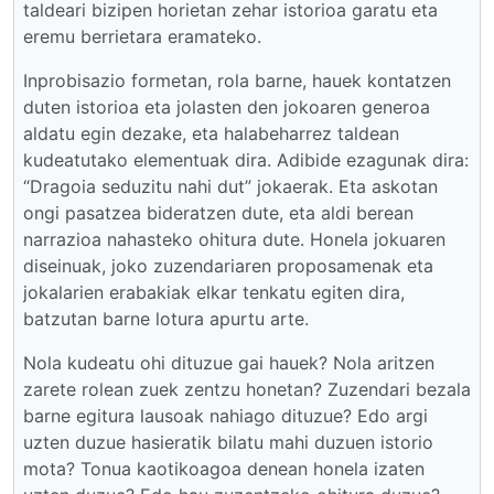
taldeari bizipen horietan zehar istorioa garatu eta
eremu berrietara eramateko.
Inprobisazio formetan, rola barne, hauek kontatzen
duten istorioa eta jolasten den jokoaren generoa
aldatu egin dezake, eta halabeharrez taldean
kudeatutako elementuak dira. Adibide ezagunak dira:
“Dragoia seduzitu nahi dut” jokaerak. Eta askotan
ongi pasatzea bideratzen dute, eta aldi berean
narrazioa nahasteko ohitura dute. Honela jokuaren
diseinuak, joko zuzendariaren proposamenak eta
jokalarien erabakiak elkar tenkatu egiten dira,
batzutan barne lotura apurtu arte.
Nola kudeatu ohi dituzue gai hauek? Nola aritzen
zarete rolean zuek zentzu honetan? Zuzendari bezala
barne egitura lausoak nahiago dituzue? Edo argi
uzten duzue hasieratik bilatu mahi duzuen istorio
mota? Tonua kaotikoagoa denean honela izaten