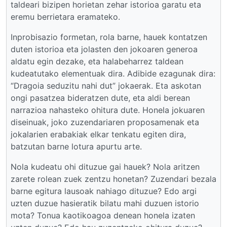
taldeari bizipen horietan zehar istorioa garatu eta
eremu berrietara eramateko.
Inprobisazio formetan, rola barne, hauek kontatzen
duten istorioa eta jolasten den jokoaren generoa
aldatu egin dezake, eta halabeharrez taldean
kudeatutako elementuak dira. Adibide ezagunak dira:
“Dragoia seduzitu nahi dut” jokaerak. Eta askotan
ongi pasatzea bideratzen dute, eta aldi berean
narrazioa nahasteko ohitura dute. Honela jokuaren
diseinuak, joko zuzendariaren proposamenak eta
jokalarien erabakiak elkar tenkatu egiten dira,
batzutan barne lotura apurtu arte.
Nola kudeatu ohi dituzue gai hauek? Nola aritzen
zarete rolean zuek zentzu honetan? Zuzendari bezala
barne egitura lausoak nahiago dituzue? Edo argi
uzten duzue hasieratik bilatu mahi duzuen istorio
mota? Tonua kaotikoagoa denean honela izaten