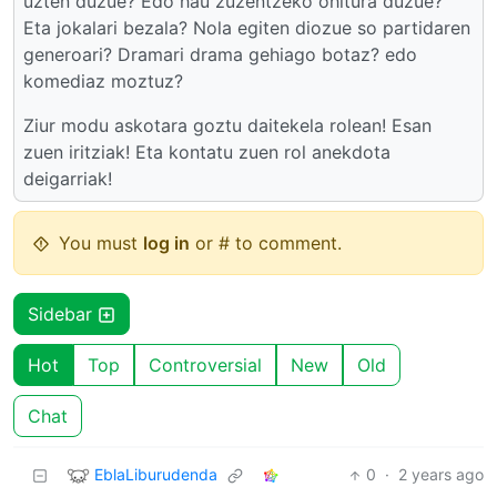
uzten duzue? Edo hau zuzentzeko ohitura duzue?
Eta jokalari bezala? Nola egiten diozue so partidaren
generoari? Dramari drama gehiago botaz? edo
komediaz moztuz?
Ziur modu askotara goztu daitekela rolean! Esan
zuen iritziak! Eta kontatu zuen rol anekdota
deigarriak!
You must
log in
or # to comment.
Sidebar
Hot
Top
Controversial
New
Old
Chat
EblaLiburudenda
0
·
2 years ago