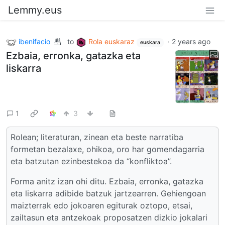
Lemmy.eus
ibenifacio
to
Rola euskaraz
·
2 years ago
euskara
Ezbaia, erronka, gatazka eta
liskarra
1
3
Rolean; literaturan, zinean eta beste narratiba
formetan bezalaxe, ohikoa, oro har gomendagarria
eta batzutan ezinbestekoa da “konfliktoa”.
Forma anitz izan ohi ditu. Ezbaia, erronka, gatazka
eta liskarra adibide batzuk jartzearren. Gehiengoan
maizterrak edo jokoaren egiturak oztopo, etsai,
zailtasun eta antzekoak proposatzen dizkio jokalari