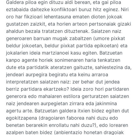
Galdera piloa egin dituzu aldi berean, eta gai piloa
eztabaida daitezke konfliktoari buruz hitz eginez. Niri
oro har fikzioari lehentasuna ematen dioten jokoak
gustatzen zaizkit, eta horien arteon pertsonaiak gizaki
ahaldun bezala tratatzen dituztenak. Saiatzen naiz
generoaren barruan mugak zabaltzen (umore pixkat
beldur jokoetan, beldur pixkat partida epikoetan) eta
jokalarien ideia martzianoei kasu egiten. Batzuetan
kanpo agente horiek sonimenaren haria tenkatzen
dute eta partidatik ateratzen gaituzte, sahiestezina da,
jendeari aurpegira begiratu eta keinu arraroa
interpretatzen saiatzen naiz: zer behar dut jendea
berriz partidara ekartzeko? Ideia zoro hori partidaren
generora edo mahaiaren estilora gerturatzen saiatzen
naiz jendearen aurpegietan zirrara eda jakinmina
agertu arte. Batzuetan galdera itxien bidez egiten dut
egokitzapena (dragoiaren faborea nahi duzu edo
benetan berarekin enrollatu nahi duzu?), edo lorearen
azalpen baten bidez (anbientazio honetan dragoiak