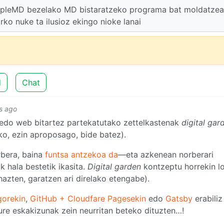
mpleMD bezelako MD bistaratzeko programa bat moldatze
rko nuke ta ilusioz ekingo nioke lanai
d
Chat
s ago
 edo web bitartez partekatutako zettelkastenak
digital gar
ako, ezin aproposago, bide batez).
rbera, baina
funtsa antzekoa da
—eta azkenean norberari
k hala bestetik ikasita.
Digital garden
kontzeptu horrekin l
hazten, garatzen ari direlako etengabe).
orekin
,
GitHub + Cloudfare Pagesekin
edo
Gatsby
erabiliz
ure eskakizunak zein neurritan beteko dituzten…!