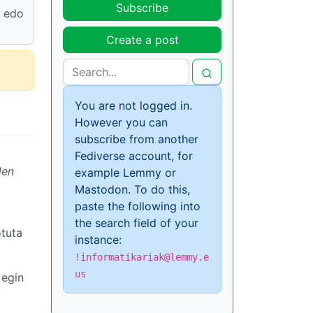
Subscribe
a edo
Create a post
You are not logged in.
However you can
subscribe from another
Fediverse account, for
den
example Lemmy or
Mastodon. To do this,
paste the following into
the search field of your
otuta
instance:
!informatikariak@lemmy.e
us
 egin