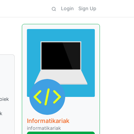
Login
Sign Up
oiek
ak
Informatikariak
informatikariak