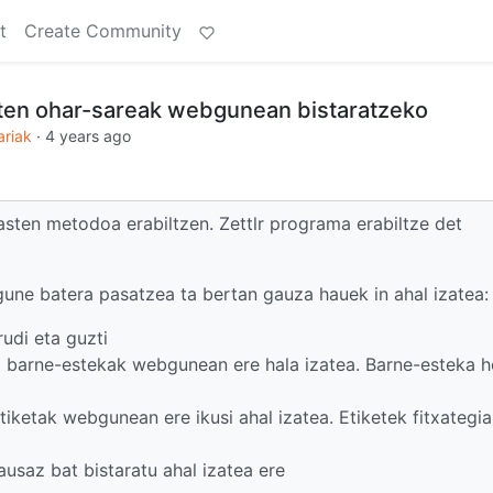
t
Create Community
ten ohar-sareak webgunean bistaratzeko
ariak
·
4 years ago
kasten metodoa erabiltzen. Zettlr programa erabiltze det
une batera pasatzea ta bertan gauza hauek in ahal izatea:
rudi eta guzti
o barne-estekak webgunean ere hala izatea. Barne-esteka h
iketak webgunean ere ikusi ahal izatea. Etiketek fitxategi
 ausaz bat bistaratu ahal izatea ere