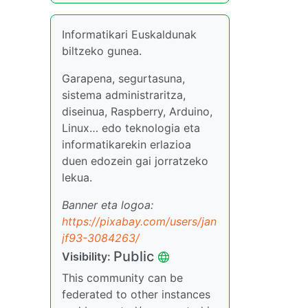
Informatikari Euskaldunak
biltzeko gunea.
Garapena, segurtasuna,
sistema administraritza,
diseinua, Raspberry, Arduino,
Linux… edo teknologia eta
informatikarekin erlazioa
duen edozein gai jorratzeko
lekua.
Banner eta logoa:
https://pixabay.com/users/jan
jf93-3084263/
Public
Visibility:
This community can be
federated to other instances