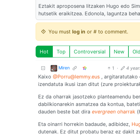
Eztakit aproposena litzaken Hugo edo Si
hutsetik eraikitzea. Edonola, laguntza beha
You must
log in
or # to comment.
Hot
Top
Controversial
New
Ol
Miren
1
·
4 year
Kaixo
@Porru@lemmy.eus
, argitaratutako
izendatuta ikusi izan ditut (zure proiektur
Ez da oharrak jasotzeko planteamendu be
dabilkionarekin asmatzea da kontua, bateti
dauden beste bat dira
evergreen
oharrak
(
Eta oinarri horrekin badaude, adibidez,
Hug
dutenak. Ez ditut probatu beraz ez dakit z