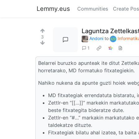
Lemmy.eus
Communities
Create Pos
Laguntza Zettelkas
3
Andoni
to
Informatik
1
Belarrei buruzko apunteak ite ditut Zettel
horretarako, MD formatuko fitxategiekin.
Nahiko nukena da apunte guzti hoiek webg
MD fitxategiak errendatuta bistaratu, i
Zettlr-en “[[…]]” markekin markatutak
beste fitxategita bideratze dute.
Zettlr-en “#…” markakin markatutako et
taldekatze dituzte.
Fitxategiak bilatu ahal izatea, ta baita