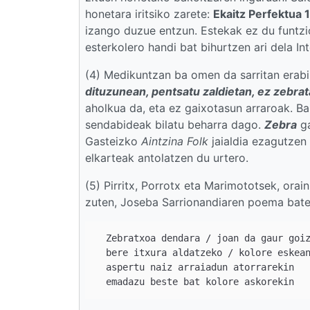
honetara iritsiko zarete:
Ekaitz Perfektua 
izango duzue entzun. Estekak ez du funtzi
esterkolero handi bat bihurtzen ari dela Int
(4) Medikuntzan ba omen da sarritan erabil
dituzunean, pentsatu zaldietan, ez zebra
aholkua da, eta ez gaixotasun arraroak. B
sendabideak bilatu beharra dago.
Zebra
ga
Gasteizko
Aintzina Folk
jaialdia ezagutzen 
elkarteak antolatzen du urtero.
(5) Pirritx, Porrotx eta Marimototsek, orai
zuten, Joseba Sarrionandiaren poema batea
  Zebratxoa dendara / joan da gaur goiz
  bere itxura aldatzeko / kolore eskean
  aspertu naiz arraiadun atorrarekin
