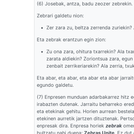
(6) Josebak, antza, badu zeozer zebrekin.
Zebrari galdetu nion:
Zer zara zu, beltza zerrenda zuriekin?
Eta zebrak erantzun egin zion:
Zu ona zara, ohitura txarrekin? Ala txar
zarata aldiekin? Zoriontsua zara, egun 
zenbait zerrikeriarekin? Ala zerria, tx
Eta abar, eta abar, eta abar eta abar jarra
egundo galdetu.
(7) Enpresen munduan adarbakarrez hitz e
irabazten dutenak. Jarraitu beharreko ered
eta etekinak gehitu. Horien aurrean beste
etekinen aurretik jartzen dituztenak. Perts
enpresak dira. Enpresa horiek
zebrak
omen 
bultzatu nahi duena:
Zebras Unite
. Ez dut