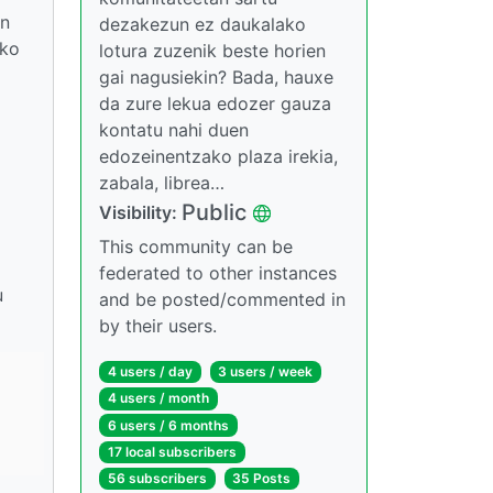
in
dezakezun ez daukalako
ako
lotura zuzenik beste horien
gai nagusiekin? Bada, hauxe
da zure lekua edozer gauza
kontatu nahi duen
edozeinentzako plaza irekia,
zabala, librea…
Public
Visibility:
This community can be
federated to other instances
u
and be posted/commented in
by their users.
4 users / day
3 users / week
4 users / month
6 users / 6 months
17 local subscribers
56 subscribers
35 Posts