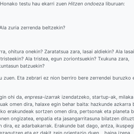
 Honako testu hau ekarri zuen
Hitzen ondoeza
liburuan:
 Ala zuria zerrenda beltzekin?
ra, ohitura onekin? Zaratatsua zara, lasai aldiekin? Ala lasai
tristeekin? Ala tristea, egun zoriontsuekin? Txukuna zara,
ukuntasun batzuekin?
itu zuen. Eta zebrari ez nion berriro bere zerrendei buruzko 
gin ohi da,
enpresa-izarrak
izendatzeko, startup-ak, milaka
uak omen dira, halaxe egin behar baita: hazkunde azkarra b
lako erakundeak sortzen omen dira, pertsonak eta planeta 
onen ongizatea, enpatia eta jasangarritasuna bilatzen dituz
dira, ez adarbakarrak. Erakunde bat dago, antza, ikuspegi
 ezagutzen eta ez dakit zein orientazio duen… baina izena