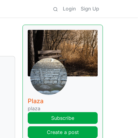
Login
Sign Up
Plaza
plaza
Subscribe
Create a post