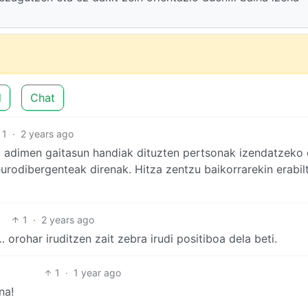
d
Chat
1
·
2 years ago
ak, adimen gaitasun handiak dituzten pertsonak izendatzeko 
eurodibergenteak direnak. Hitza zentzu baikorrarekin erabil
1
·
2 years ago
orohar iruditzen zait zebra irudi positiboa dela beti.
1
·
1 year ago
na!