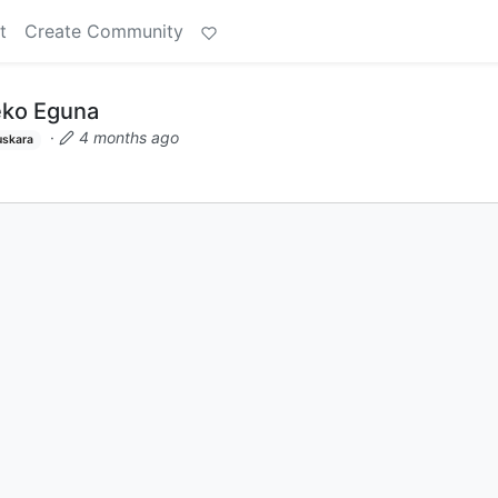
t
Create Community
eko Eguna
·
4 months ago
uskara