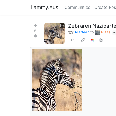
Lemmy.eus
Communities
Create Pos
Zebraren Nazioart
5
Allartean
to
Plaza
e
3