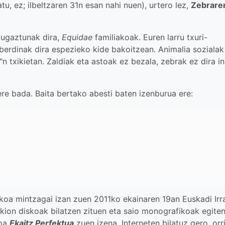
, ez; ilbeltzaren 31n esan nahi nuen), urtero lez,
Zebrare
o ugaztunak dira,
Equidae
familiakoak. Euren larru txuri-
erdinak dira espezieko kide bakoitzean. Animalia sozialak 
n txikietan. Zaldiak eta astoak ez bezala, zebrak ez dira in
re bada. Baita bertako abesti baten izenburua ere:
koa mintzagai izan zuen 2011ko ekainaren 19an Euskadi Irra
zkion diskoak bilatzen zituen eta saio monografikoak egite
ioa
Ekaitz Perfektua
zuen izena. Interneten bilatuz gero, orr