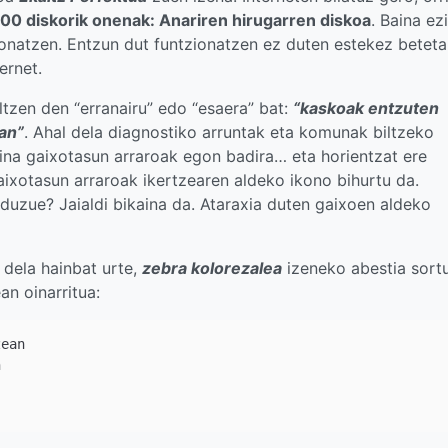
100 diskorik onenak: Anariren hirugarren diskoa
. Baina ez
onatzen. Entzun dut funtzionatzen ez duten estekez betet
ernet.
tzen den “erranairu” edo “esaera” bat:
“kaskoak entzuten
tan”
. Ahal dela diagnostiko arruntak eta komunak biltzeko
aina gaixotasun arraroak egon badira… eta horientzat ere
ixotasun arraroak ikertzearen aldeko ikono bihurtu da.
duzue? Jaialdi bikaina da. Ataraxia duten gaixoen aldeko
n dela hainbat urte,
zebra kolorezalea
izeneko abestia sort
n oinarritua:
ean


