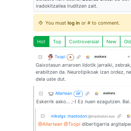
iradokitzailea iruditzen zait.
You must
log in
or # to comment.
Hot
Top
Controversial
New
Ol
Txopi
euskara
A
Gaixotasun arraroen ildotik jarraiki, zebr
erabiltzen da. Neurotipikoak izan ordez, n
dela uste dut.
Allartean
euskara
OP
Eskerrik asko… ;-) Ez nuen ezagutzen. Bai… 
mikelgs :mastodon:
@mastodon.eus
@Allartean
@Txopi
dibertigarria argitalpe