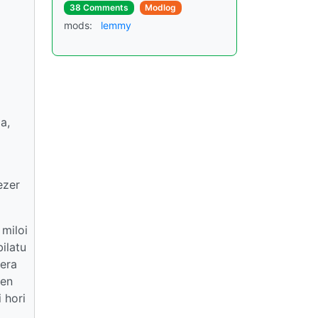
38 Comments
Modlog
mods:
lemmy
a,
ezer
 miloi
ilatu
bera
ten
 hori