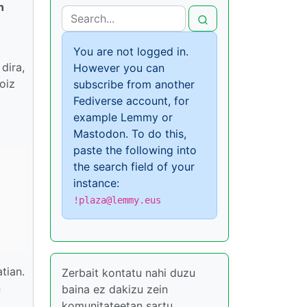
n
You are not logged in.
dira,
However you can
oiz
subscribe from another
Fediverse account, for
example Lemmy or
Mastodon. To do this,
paste the following into
the search field of your
instance:
!plaza@lemmy.eus
tian.
Zerbait kontatu nahi duzu
n
baina ez dakizu zein
i
komunitateetan sartu