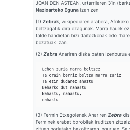
JOAN DEN ASTEAN, urtarrilaren 31n (barkatu
Nazioarteko Eguna
izan zen
(1)
Zebrak
, wikipediaren arabera, Afrikak
beltzagatik dira ezagunak. Marra hauek ezb
talde handietan bizi daitezkenak edo "hare"
bezatuak izan.
(2)
Zebra
Anariren diska baten izenburua e
 Lehen zuria marra beltzez

 Ta orain berriz beltza marra zuriz  

 Ta ezin dudanez ahaztu  

 Beharko dut nahastu  

 Nahastu, nahastu,  

(3) Fermin Etxegoienek Anariren
Zebra
dis
Ferminek erabat borobilak iruditzen zitzai
zituen horietako bakoitzaren inguruan. Sa