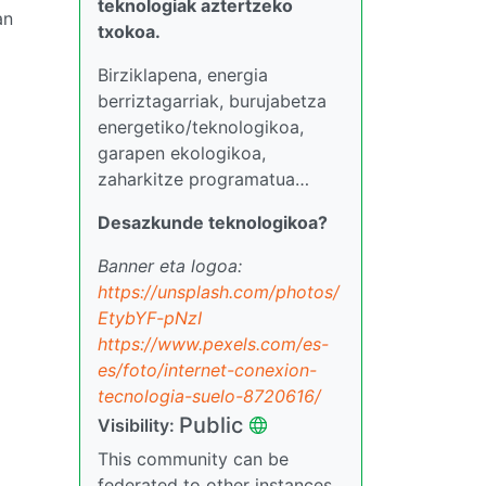
teknologiak aztertzeko
an
txokoa.
Birziklapena, energia
berriztagarriak, burujabetza
energetiko/teknologikoa,
garapen ekologikoa,
zaharkitze programatua…
Desazkunde teknologikoa?
Banner eta logoa:
https://unsplash.com/photos/
EtybYF-pNzI
https://www.pexels.com/es-
es/foto/internet-conexion-
tecnologia-suelo-8720616/
Public
Visibility:
This community can be
federated to other instances