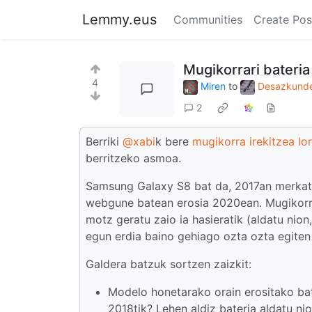
Lemmy.eus
Communities
Create Pos
Mugikorrari bateria
4
Miren
to
Desazkunde
2
Berriki
@xabi
k bere
mugikorra irekitzea lo
berritzeko asmoa.
Samsung Galaxy S8 bat da, 2017an merkatu
webgune batean erosia 2020ean. Mugikorrar
motz geratu zaio ia hasieratik (aldatu nio
egun erdia baino gehiago ozta ozta egiten 
Galdera batzuk sortzen zaizkit:
Modelo honetarako orain erositako bat
2018tik? Lehen aldiz bateria aldatu ni