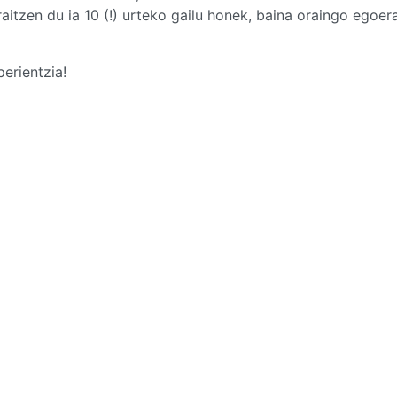
raitzen du ia 10 (!) urteko gailu honek, baina oraingo egoer
erientzia!