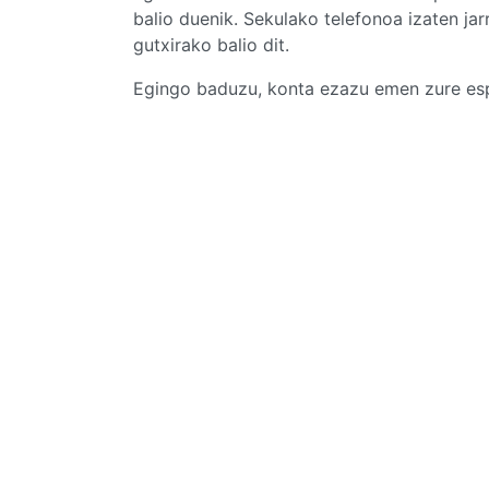
balio duenik. Sekulako telefonoa izaten jar
gutxirako balio dit.
Egingo baduzu, konta ezazu emen zure esp