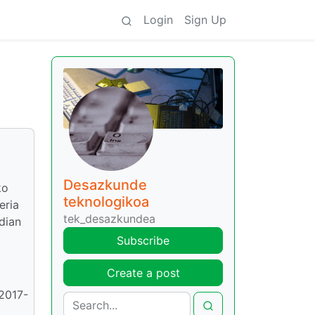
Login
Sign Up
Desazkunde
ko
teknologikoa
eria
tek_desazkundea
dian
Subscribe
Create a post
 2017-