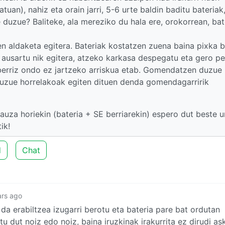
an), nahiz eta orain jarri, 5-6 urte baldin baditu bateriak
 duzue? Baliteke, ala mereziko du hala ere, orokorrean, bat
 aldaketa egitera. Bateriak kostatzen zuena baina pixka b
 ausartu nik egitera, atzeko karkasa despegatu eta gero p
berriz ondo ez jartzeko arriskua etab. Gomendatzen duzue
uzue horrelakoak egiten dituen denda gomendagarririk
 gauza horiekin (bateria + SE berriarekin) espero dut beste u
ik!
d
Chat
ars ago
da erabiltzea izugarri berotu eta bateria pare bat ordutan
u dut noiz edo noiz, baina iruzkinak irakurrita ez dirudi a