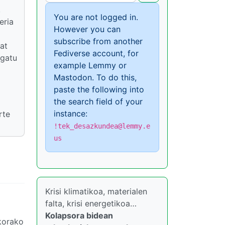
,
You are not logged in.
eria
However you can
subscribe from another
at
Fediverse account, for
egatu
example Lemmy or
Mastodon. To do this,
paste the following into
the search field of your
instance:
rte
!tek_desazkundea@lemmy.e
us
Krisi klimatikoa, materialen
falta, krisi energetikoa…
Kolapsora bidean
skorako