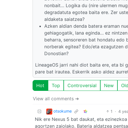
nonbait… Logika du (nire ulermen mugatu
degradatuta egotea baita ere. Zer uste
aldaketa saiatzea?
Azken aldian denda batera eraman nuen
gehiagogatik, lana eginda… ez nintzen
beharra, sensoreren bat hondatu edo 
norberak egitea? Edo/eta ezagutzen d
Donostian?
LineageOS jarri nahi diot baita ere, eta bi
pare bat irautea. Eskerrik asko aldez aurret
Hot
Top
Controversial
New
Ol
View all comments ➔
otsokume
1
·
4 ye
Nik ere Nexus 5 bat daukat, eta ezinezkoa 
agortzen zaiolako. Bateria aldatzea pentsat