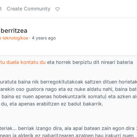
t
Create Community
 berritzea
 teknologikoa
·
4 years ago
rtu duela kontatu du
eta horrek berpiztu dit nireari bateria
ratuta baina nik berregokitutakoak saltzen dituen horieta
ekin oso gustora nago eta ez nuke aldatu nahi, baina bat
n, baina ez nuen apenas hobekuntzarik somatu) eta azken al
du, eta apenas erabiltzen ez badut bakarrik.
eriak… berriak izango dira, ala apal batean zain egon dira
onean ia alderik ez nabaritzearen azalpen hau irakurri nuen