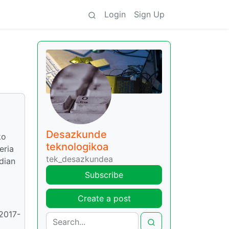
Login
Sign Up
Desazkunde
ko
teknologikoa
eria
tek_desazkundea
dian
Subscribe
Create a post
 2017-