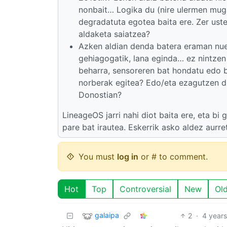
nonbait… Logika du (nire ulermen mugatu
degradatuta egotea baita ere. Zer uste
aldaketa saiatzea?
Azken aldian denda batera eraman nuen
gehiagogatik, lana eginda… ez nintzen
beharra, sensoreren bat hondatu edo 
norberak egitea? Edo/eta ezagutzen d
Donostian?
LineageOS jarri nahi diot baita ere, eta bi
pare bat irautea. Eskerrik asko aldez aurret
You must
log in
or # to comment.
Hot
Top
Controversial
New
Ol
galaipa
2
·
4 year