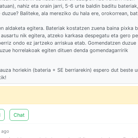
an), nahiz eta orain jarri, 5-6 urte baldin baditu bateriak
 duzue? Baliteke, ala mereziko du hala ere, orokorrean, bat
 aldaketa egitera. Bateriak kostatzen zuena baina pixka b
 ausartu nik egitera, atzeko karkasa despegatu eta gero p
berriz ondo ez jartzeko arriskua etab. Gomendatzen duzue
uzue horrelakoak egiten dituen denda gomendagarririk
 gauza horiekin (bateria + SE berriarekin) espero dut beste u
ik!
d
Chat
s ago