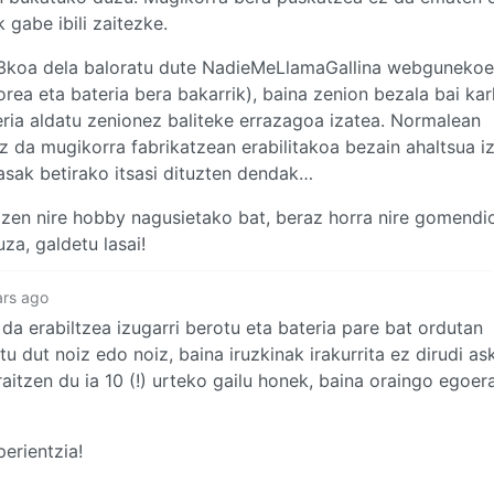
 gabe ibili zaitezke.
 3koa dela baloratu dute NadieMeLlamaGallina webgunekoe
rea eta bateria bera bakarrik), baina zenion bezala bai ka
teria aldatu zenionez baliteke errazagoa izatea. Normalean
z da mugikorra fabrikatzean erabilitakoa bezain ahaltsua iz
kasak betirako itsasi dituzten dendak…
zen nire hobby nagusietako bat, beraz horra nire gomendi
za, galdetu lasai!
ars ago
da erabiltzea izugarri berotu eta bateria pare bat ordutan
u dut noiz edo noiz, baina iruzkinak irakurrita ez dirudi a
raitzen du ia 10 (!) urteko gailu honek, baina oraingo egoer
erientzia!