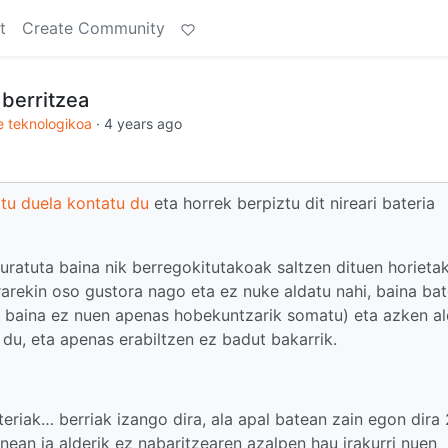
t
Create Community
 berritzea
 teknologikoa
·
4 years ago
rtu duela kontatu du
eta horrek berpiztu dit nireari bateria
ratuta baina nik berregokitutakoak saltzen dituen horieta
ekin oso gustora nago eta ez nuke aldatu nahi, baina bat
n, baina ez nuen apenas hobekuntzarik somatu) eta azken al
du, eta apenas erabiltzen ez badut bakarrik.
eriak… berriak izango dira, ala apal batean zain egon dira
onean ia alderik ez nabaritzearen azalpen hau irakurri nuen