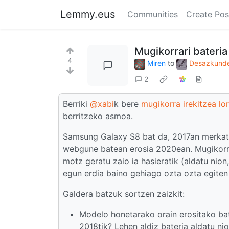
Lemmy.eus
Communities
Create Pos
Mugikorrari bateria
4
Miren
to
Desazkunde
2
Berriki
@xabi
k bere
mugikorra irekitzea lo
berritzeko asmoa.
Samsung Galaxy S8 bat da, 2017an merkatu
webgune batean erosia 2020ean. Mugikorrar
motz geratu zaio ia hasieratik (aldatu nio
egun erdia baino gehiago ozta ozta egiten 
Galdera batzuk sortzen zaizkit:
Modelo honetarako orain erositako bat
2018tik? Lehen aldiz bateria aldatu ni