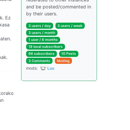
and be posted/commented in
by their users.
k. Ez
rkasa
3 users / day
3 users / week
3 users / month
aten.
1 user / 6 months
18 local subscribers
66 subscribers
10 Posts
oak.
3 Comments
Modlog
mods:
Luu
skorako
an