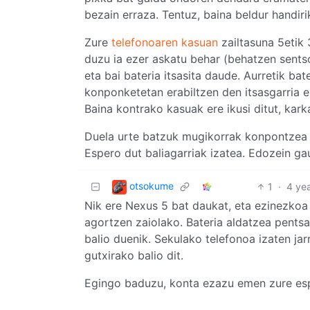
bezain erraza. Tentuz, baina beldur handirik
Zure
telefonoaren kasuan
zailtasuna 5etik
duzu ia ezer askatu behar (behatzen sentso
eta bai bateria itsasita daude. Aurretik ba
konponketetan erabiltzen den itsasgarria e
Baina kontrako kasuak ere ikusi ditut, kar
Duela urte batzuk mugikorrak konpontzea 
Espero dut baliagarriak izatea. Edozein gau
otsokume
1
·
4 ye
Nik ere Nexus 5 bat daukat, eta ezinezkoa 
agortzen zaiolako. Bateria aldatzea pentsat
balio duenik. Sekulako telefonoa izaten jar
gutxirako balio dit.
Egingo baduzu, konta ezazu emen zure esp