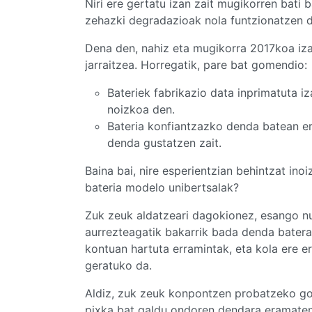
Niri ere gertatu izan zait mugikorren bati 
zehazki degradazioak nola funtzionatzen d
Dena den, nahiz eta mugikorra 2017koa iza
jarraitzea. Horregatik, pare bat gomendio:
Bateriek fabrikazio data inprimatuta iz
noizkoa den.
Bateria konfiantzazko denda batean ero
denda gustatzen zait.
Baina bai, nire esperientzian behintzat in
bateria modelo unibertsalak?
Zuk zeuk aldatzeari dagokionez, esango nu
aurrezteagatik bakarrik bada denda bater
kontuan hartuta erramintak, eta kola ere er
geratuko da.
Aldiz, zuk zeuk konpontzen probatzeko go
pixka bat galdu ondoren dendara eramate