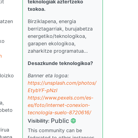
teknologiak aztertzeko
it
txokoa.
Birziklapena, energia
katzen
berriztagarriak, burujabetza
energetiko/teknologikoa,
eko
garapen ekologikoa,
zaharkitze programatua…
m
Desazkunde teknologikoa?
Banner eta logoa:
Noizko
https://unsplash.com/photos/
EtybYF-pNzI
https://www.pexels.com/es-
a,
es/foto/internet-conexion-
hobeto
tecnologia-suelo-8720616/
Public
Visibility:
irua
This community can be
duena
federated to other instances