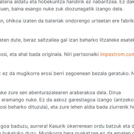
bateria aldatu eta hobekuntza handirik ez nabaritzea. Ez dak
uen, baina esango nuke zuk diozunagatik izango dela.
n, ohikoa izaten da bateriak ondorengo urteetan ere fabri
aten dute, beraz saltzailea gai izan beharko litzateke esat
si, eta ahal bada originala. Niri pertsonalki
Impextrom.co
oiz ez da mugikorra erosi berri zegoenean bezala geratuko. 
ke zure sen abenturazalearen araberakoa dela. Dirua
a eramango nuke. Ez da askoz garestiagoa izango (antzeko
osi beharko dituzula), eta zure lehen aldia bada ziurrenik 
goa baduzu, aurrera! Kasurik okerrenean ordu batzuk eta d
n bukatuko duzu. Mugikorra bera puskatzea ez da ematen 