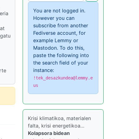
,
You are not logged in.
eria
However you can
subscribe from another
at
Fediverse account, for
egatu
example Lemmy or
Mastodon. To do this,
paste the following into
the search field of your
instance:
rte
!tek_desazkundea@lemmy.e
us
Krisi klimatikoa, materialen
falta, krisi energetikoa…
Kolapsora bidean