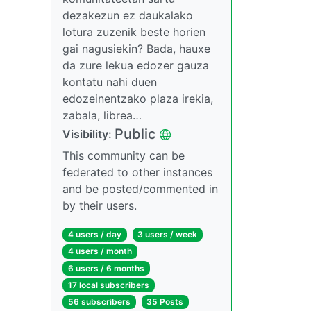
dezakezun ez daukalako
lotura zuzenik beste horien
gai nagusiekin? Bada, hauxe
da zure lekua edozer gauza
kontatu nahi duen
edozeinentzako plaza irekia,
zabala, librea…
Public
Visibility:
This community can be
federated to other instances
and be posted/commented in
by their users.
4 users / day
3 users / week
4 users / month
6 users / 6 months
17 local subscribers
56 subscribers
35 Posts