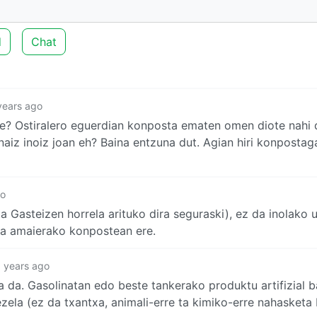
d
Chat
years ago
eke? Ostiralero eguerdian konposta ematen omen diote nahi 
naiz inoiz joan eh? Baina entzuna dut. Agian hiri konpostag
go
a Gasteizen horrela arituko dira seguraski), ez da inolako 
zta amaierako konpostean ere.
 years ago
 da. Gasolinatan edo beste tankerako produktu artifizial b
zela (ez da txantxa, animali-erre ta kimiko-erre nahasketa