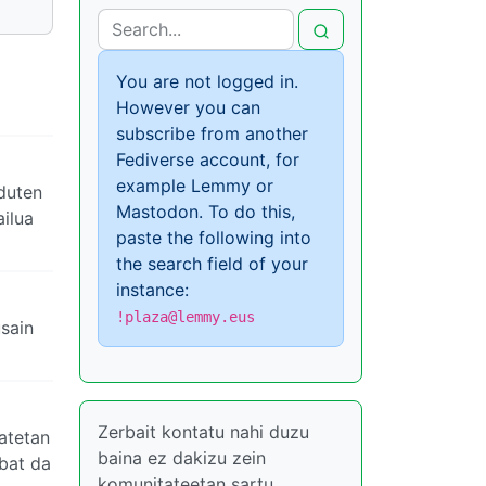
You are not logged in.
However you can
subscribe from another
Fediverse account, for
example Lemmy or
duten
Mastodon. To do this,
ailua
paste the following into
the search field of your
instance:
!plaza@lemmy.eus
usain
Zerbait kontatu nahi duzu
atetan
baina ez dakizu zein
 bat da
komunitateetan sartu