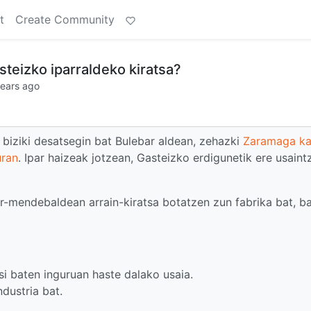
t
Create Community
teizko iparraldeko kiratsa?
years ago
s biziki desatsegin bat Bulebar aldean, zehazki
Zaramaga ka
uran
. Ipar haizeak jotzean, Gasteizko erdigunetik ere usaint
ar-mendebaldean arrain-kiratsa botatzen zun fabrika bat, b
si baten inguruan haste dalako usaia.
dustria bat.