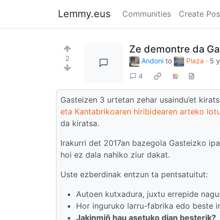
Lemmy.eus
Communities
Create Pos
Ze demontre da Gas
2
Andoni
to
Plaza
·
5 
4
Gasteizen 3 urtetan zehar usaindu’et kirat
eta Kantabrikoaren hiribidearen arteko lot
da kiratsa.
Irakurri det 2017an bazegola Gasteizko ip
hoi ez dala nahiko ziur dakat.
Uste ezberdinak entzun ta pentsatuitut:
Autoen kutxadura, juxtu errepide nagu
Hor inguruko larru-fabrika edo beste in
Jakinmiñ hau asetuko dian besterik?