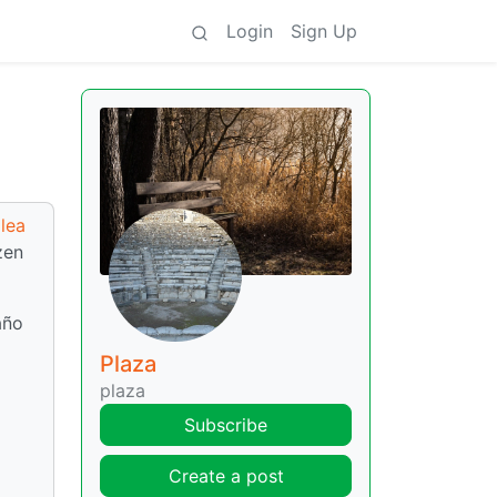
Login
Sign Up
lea
zen
año
Plaza
plaza
Subscribe
Create a post