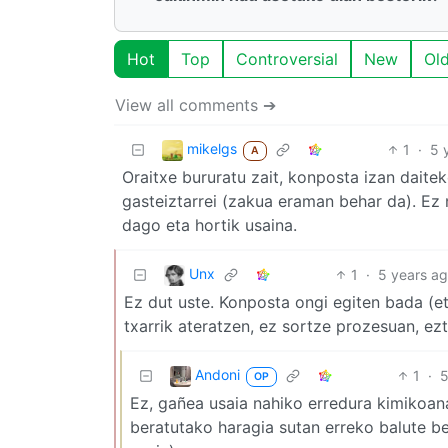
Hot
Top
Controversial
New
Ol
View all comments ➔
mikelgs
1
·
5 
A
Oraitxe bururatu zait, konposta izan dait
gasteiztarrei (zakua eraman behar da). Ez 
dago eta hortik usaina.
Unx
1
·
5 years a
Ez dut uste. Konposta ongi egiten bada (et
txarrik ateratzen, ez sortze prozesuan, e
Andoni
1
·
5
OP
Ez, gañea usaia nahiko erredura kimikoana
beratutako haragia sutan erreko balute be