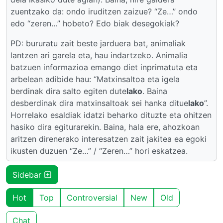
zuentzako da: ondo iruditzen zaizue? “Ze…” ondo
edo “zeren…” hobeto? Edo biak desegokiak?
PD: bururatu zait beste jarduera bat, animaliak
lantzen ari garela eta, hau indartzeko. Animalia
batzuen informazioa emango diet inprimatuta eta
arbelean adibide hau: “Matxinsaltoa eta igela
berdinak dira salto egiten dute
lako
. Baina
desberdinak dira matxinsaltoak sei hanka ditue
lako
”.
Horrelako esaldiak idatzi beharko dituzte eta ohitzen
hasiko dira egiturarekin. Baina, hala ere, ahozkoan
aritzen direnerako interesatzen zait jakitea ea egoki
ikusten duzuen “Ze…” / “Zeren…” hori eskatzea.
Sidebar
Hot
Top
Controversial
New
Old
Chat