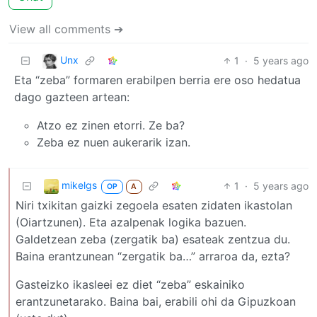
View all comments ➔
Unx
1
·
5 years ago
Eta “zeba” formaren erabilpen berria ere oso hedatua
dago gazteen artean:
Atzo ez zinen etorri. Ze ba?
Zeba ez nuen aukerarik izan.
mikelgs
1
·
5 years ago
OP
A
Niri txikitan gaizki zegoela esaten zidaten ikastolan
(Oiartzunen). Eta azalpenak logika bazuen.
Galdetzean zeba (zergatik ba) esateak zentzua du.
Baina erantzunean “zergatik ba…” arraroa da, ezta?
Gasteizko ikasleei ez diet “zeba” eskainiko
erantzunetarako. Baina bai, erabili ohi da Gipuzkoan