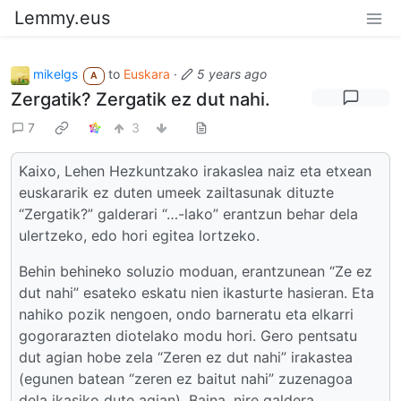
Lemmy.eus
mikelgs
to
Euskara
·
5 years ago
A
Zergatik? Zergatik ez dut nahi.
7
3
Kaixo, Lehen Hezkuntzako irakaslea naiz eta etxean
euskararik ez duten umeek zailtasunak dituzte
“Zergatik?” galderari “…-lako” erantzun behar dela
ulertzeko, edo hori egitea lortzeko.
Behin behineko soluzio moduan, erantzunean “Ze ez
dut nahi” esateko eskatu nien ikasturte hasieran. Eta
nahiko pozik nengoen, ondo barneratu eta elkarri
gogorarazten diotelako modu hori. Gero pentsatu
dut agian hobe zela “Zeren ez dut nahi” irakastea
(egunen batean “zeren ez baitut nahi” zuzenagoa
dela ikasiko dute agian). Baina, nire galdera