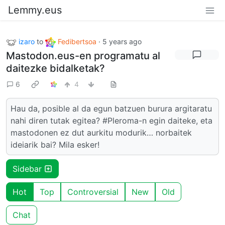
Lemmy.eus
izaro
to
Fedibertsoa
·
5 years ago
Mastodon.eus-en programatu al
daitezke bidalketak?
6
4
Hau da, posible al da egun batzuen burura argitaratu
nahi diren tutak egitea? #Pleroma-n egin daiteke, eta
mastodonen ez dut aurkitu modurik… norbaitek
ideiarik bai? Mila esker!
Sidebar
Hot
Top
Controversial
New
Old
Chat