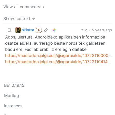
View all comments ➔
Show context ➔
aldatsa
2
·
5 years ago
A
Ados, ulertuta. Androideko aplikazioen informazioa
osatze aldera, aurrerago beste norbaitek galdetzen
badu ere, Fedilab erabiliz ere egin daiteke:
https://mastodon.jalgi.eus/@agaraialde/107221100000127784
https://mastodon.jalgi.eus/@agaraialde/107221104141458322
BE: 0.19.15
Modlog
Instances