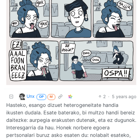
Unx
2
·
5 years ago
OP
M
Hasteko, esango dizuet heterogeneitate handia
ikusten dudala. Esate baterako, bi multzo handi bereiz
daitezke: aurpegia erakusten dutenak, eta ez dugunok.
Interesgarria da hau. Honek norbere egoera
pertsonalari buruz asko esaten du: nolabait esateko,