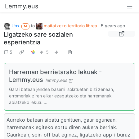
Lemmy.eus
Unx
to
maitatzeko territorio librea
·
5 years ago
M
Ligatzeko sare sozialen
esperientzia
5
5
Harreman berrietarako lekuak -
Lemmy.eus
lemmy.eus
Garai batean jendea baserri isolatuetan bizi zenean,
erromeriak ziren elkar ezagutzeko eta harremanak
abiatzeko lekua. …
Aurreko batean aipatu genituen, gaur egunean,
harremanak egiteko sortu diren aukera berriak.
Gaurkoan, spin-off bat eginez, ligatzeko app-i buruz