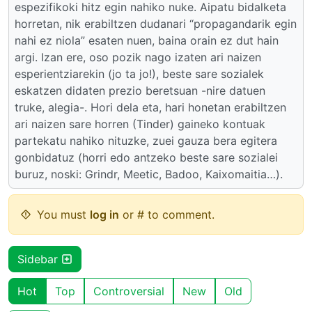
espezifikoki hitz egin nahiko nuke. Aipatu bidalketa
horretan, nik erabiltzen dudanari “propagandarik egin
nahi ez niola” esaten nuen, baina orain ez dut hain
argi. Izan ere, oso pozik nago izaten ari naizen
esperientziarekin (jo ta jo!), beste sare sozialek
eskatzen didaten prezio beretsuan -nire datuen
truke, alegia-. Hori dela eta, hari honetan erabiltzen
ari naizen sare horren (Tinder) gaineko kontuak
partekatu nahiko nituzke, zuei gauza bera egitera
gonbidatuz (horri edo antzeko beste sare sozialei
buruz, noski: Grindr, Meetic, Badoo, Kaixomaitia…).
You must
log in
or # to comment.
Sidebar
Hot
Top
Controversial
New
Old