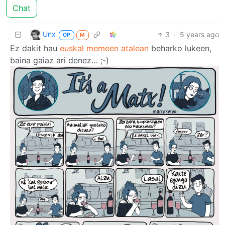
Chat
Unx
3
·
5 years ago
OP
M
Ez dakit hau
euskal memeen atalean
beharko lukeen,
baina gaiaz ari denez… ;-)