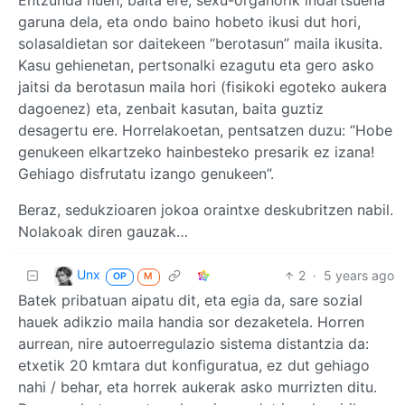
Entzunda nuen, baita ere, sexu-organorik indartsuena
garuna dela, eta ondo baino hobeto ikusi dut hori,
solasaldietan sor daitekeen “berotasun” maila ikusita.
Kasu gehienetan, pertsonalki ezagutu eta gero asko
jaitsi da berotasun maila hori (fisikoki egoteko aukera
dagoenez) eta, zenbait kasutan, baita guztiz
desagertu ere. Horrelakoetan, pentsatzen duzu: “Hobe
genukeen elkartzeko hainbesteko presarik ez izana!
Gehiago disfrutatu izango genukeen”.
Beraz, sedukzioaren jokoa oraintxe deskubritzen nabil.
Nolakoak diren gauzak…
Unx
2
·
5 years ago
OP
M
Batek pribatuan aipatu dit, eta egia da, sare sozial
hauek adikzio maila handia sor dezaketela. Horren
aurrean, nire autoerregulazio sistema distantzia da:
etxetik 20 kmtara dut konfiguratua, ez dut gehiago
nahi / behar, eta horrek aukerak asko murrizten ditu.