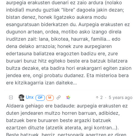
aurpegia erakusten duenari ez zaio ardura (nolako
inbidia!) mundu guztiak “libre” dagoela jakin dezan;
bistan denez, honek ligatzeko aukera modu
esanguratsuan biderkatzen du. Aurpegia erakusten ez
dugunon artean, ordea, motibo asko izango direla
iruditzen zait: lana, bikotea, haurrak, familia… edo
dena delako arrazoia; honek zure aurpegiaren
edertasuna baliatzea eragozten badizu ere, zure
buruari buruz hitz egiteko beste era batzuk bilatzera
bultza dezake, eta badira hori erakargarri egiten zaion
jendea ere, ongi probatu dudanez. Eta misterioa bera
ere kitzikagarria izan daiteke…
Unx
2
·
5 years ago
OP
M
Aldaera gehiago ere badaude: aurpegia erakusten ez
duten jendearen multzo horren barruan, adibidez,
batzuek bere buruaren beste argazki batzuek
ezartzen dituzte (atzetik aterata, argi kontran…).
Beste batzuek, berriz, pertsonarik agertzen ez diren