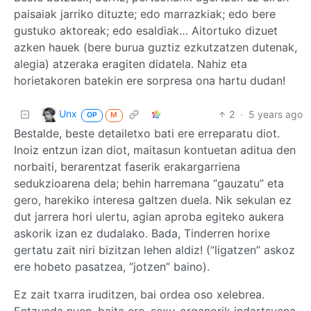
paisaiak jarriko dituzte; edo marrazkiak; edo bere
gustuko aktoreak; edo esaldiak… Aitortuko dizuet
azken hauek (bere burua guztiz ezkutzatzen dutenak,
alegia) atzeraka eragiten didatela. Nahiz eta
horietakoren batekin ere sorpresa ona hartu dudan!
Unx
2
·
5 years ago
OP
M
Bestalde, beste detailetxo bati ere erreparatu diot.
Inoiz entzun izan diot, maitasun kontuetan aditua den
norbaiti, berarentzat faserik erakargarriena
sedukzioarena dela; behin harremana “gauzatu” eta
gero, harekiko interesa galtzen duela. Nik sekulan ez
dut jarrera hori ulertu, agian aproba egiteko aukera
askorik izan ez dudalako. Bada, Tinderren horixe
gertatu zait niri bizitzan lehen aldiz! (“ligatzen” askoz
ere hobeto pasatzea, “jotzen” baino).
Ez zait txarra iruditzen, bai ordea oso xelebrea.