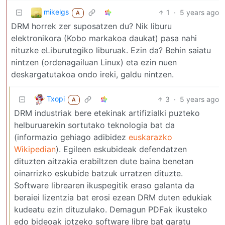
mikelgs
1
·
5 years ago
A
DRM horrek zer suposatzen du? Nik liburu
elektronikora (Kobo markakoa daukat) pasa nahi
nituzke eLiburutegiko liburuak. Ezin da? Behin saiatu
nintzen (ordenagailuan Linux) eta ezin nuen
deskargatutakoa ondo ireki, galdu nintzen.
Txopi
3
·
5 years ago
A
DRM industriak bere etekinak artifizialki puzteko
helburuarekin sortutako teknologia bat da
(informazio gehiago adibidez
euskarazko
Wikipedian
). Egileen eskubideak defendatzen
dituzten aitzakia erabiltzen dute baina benetan
oinarrizko eskubide batzuk urratzen dituzte.
Software librearen ikuspegitik eraso galanta da
beraiei lizentzia bat erosi ezean DRM duten edukiak
kudeatu ezin dituzulako. Demagun PDFak ikusteko
edo bideoak jotzeko software libre bat garatu