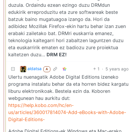
duzula. Ordaindu ezean ezingo duzu DRMdun
edukirik erreproduzitu eta zure softwareak beste
batzuk baino mugatuagoa izango da. Hori da
adibidez Mozillak Firefox-ekin hartu behar izan zuen
erabaki zailetako bat. DRMri euskarria emanez,
teknologia kaltegarri hori zabaltzen laguntzen duzu
eta euskarririk ematen ez badiozu zure proiektua
kaltetzen duzu…
DRM EZ!
aldatsa
1
·
5 years ago
A
Ulertu nuenagatik Adobe Digital Editions izeneko
programa instalatu behar da eta horren bidez kargatu
liburu elektronikoak. Bestela ezin da. Koboren
webgunean hau aurkitu dut:
https://help.kobo.com/hc/en-
us/articles/360017814074-Add-eBooks-with-Adobe-
Digital-Editions-
Adobe Digital Editions-ek Windows eta Mac-erako