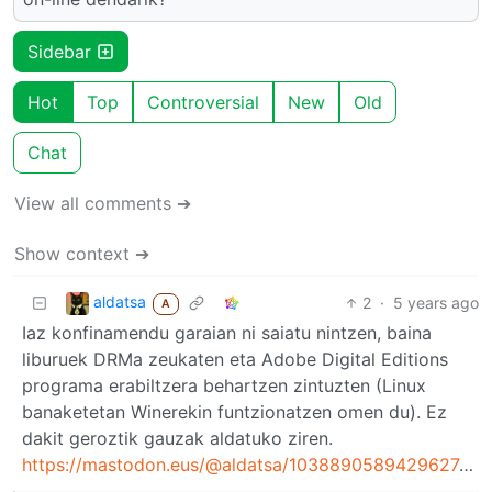
Sidebar
Hot
Top
Controversial
New
Old
Chat
View all comments ➔
Show context ➔
aldatsa
2
·
5 years ago
A
Iaz konfinamendu garaian ni saiatu nintzen, baina
liburuek DRMa zeukaten eta Adobe Digital Editions
programa erabiltzera behartzen zintuzten (Linux
banaketetan Winerekin funtzionatzen omen du). Ez
dakit geroztik gauzak aldatuko ziren.
https://mastodon.eus/@aldatsa/103889058942962743