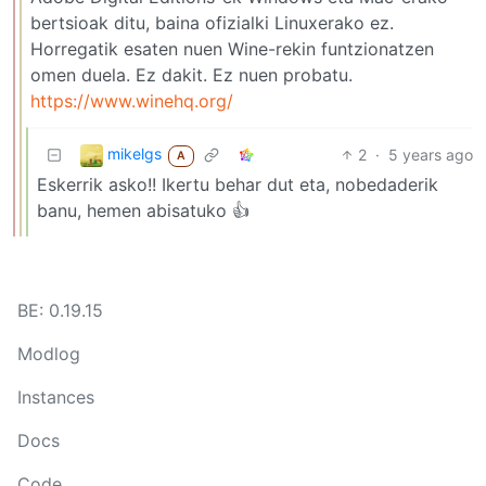
bertsioak ditu, baina ofizialki Linuxerako ez.
Horregatik esaten nuen Wine-rekin funtzionatzen
omen duela. Ez dakit. Ez nuen probatu.
https://www.winehq.org/
mikelgs
2
·
5 years ago
A
Eskerrik asko!! Ikertu behar dut eta, nobedaderik
banu, hemen abisatuko 👍
BE: 0.19.15
Modlog
Instances
Docs
Code