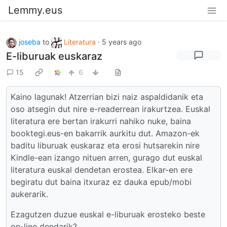
Lemmy.eus
joseba
to
Literatura
·
5 years ago
E-liburuak euskaraz
15
6
Kaino lagunak! Atzerrian bizi naiz aspaldidanik eta
oso atsegin dut nire e-readerrean irakurtzea. Euskal
literatura ere bertan irakurri nahiko nuke, baina
booktegi.eus-en bakarrik aurkitu dut. Amazon-ek
baditu liburuak euskaraz eta erosi hutsarekin nire
Kindle-ean izango nituen arren, gurago dut euskal
literatura euskal dendetan erostea. Elkar-en ere
begiratu dut baina itxuraz ez dauka epub/mobi
aukerarik.
Ezagutzen duzue euskal e-liburuak erosteko beste
on-line dendarik?