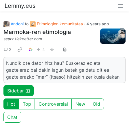
Lemmy.eus
Andoni
to
Etimologien komunitatea
·
4 years ago
Marmoka-ren etimologia
searx.tiekoetter.com
2
4
Nundik ote dator hitz hau? Euskeraz ez eta
gazteleraz bai dakin lagun batek galdetu dit ea
gaztelerazko “mar” (itsaso) hitzakin zerikusia dakan
Sidebar
Hot
Top
Controversial
New
Old
Chat