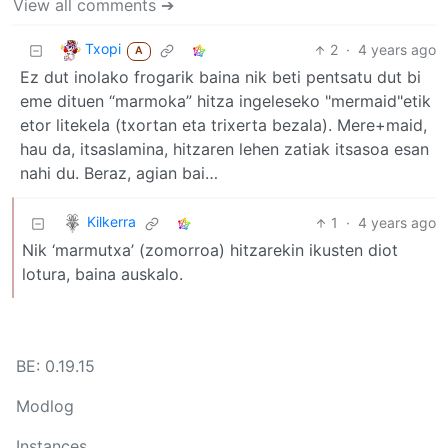
View all comments ➔
Txopi
2
·
4 years ago
A
Ez dut inolako frogarik baina nik beti pentsatu dut bi
eme dituen “marmoka” hitza ingeleseko "mermaid"etik
etor litekela (txortan eta trixerta bezala). Mere+maid,
hau da, itsaslamina, hitzaren lehen zatiak itsasoa esan
nahi du. Beraz, agian bai…
Kilkerra
1
·
4 years ago
Nik ‘marmutxa’ (zomorroa) hitzarekin ikusten diot
lotura, baina auskalo.
BE: 0.19.15
Modlog
Instances