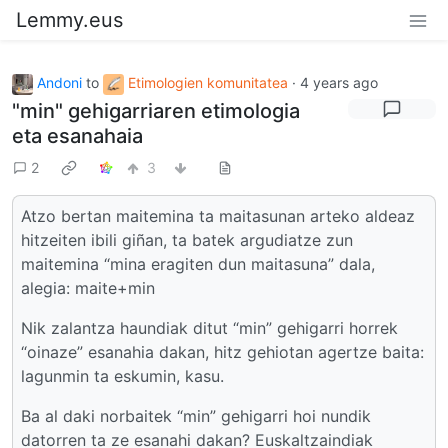
Lemmy.eus
Andoni
to
Etimologien komunitatea
·
4 years ago
"min" gehigarriaren etimologia
eta esanahaia
2
3
Atzo bertan maitemina ta maitasunan arteko aldeaz
hitzeiten ibili giñan, ta batek argudiatze zun
maitemina “mina eragiten dun maitasuna” dala,
alegia: maite+min
Nik zalantza haundiak ditut “min” gehigarri horrek
“oinaze” esanahia dakan, hitz gehiotan agertze baita:
lagunmin ta eskumin, kasu.
Ba al daki norbaitek “min” gehigarri hoi nundik
datorren ta ze esanahi dakan? Euskaltzaindiak