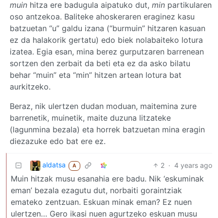
muin
hitza ere badugula aipatuko dut,
min
partikularen
oso antzekoa. Baliteke ahoskeraren eraginez kasu
batzuetan “u” galdu izana (“burmuin” hitzaren kasuan
ez da halakorik gertatu) edo biek nolabaiteko lotura
izatea. Egia esan, mina berez gurputzaren barrenean
sortzen den zerbait da beti eta ez da asko bilatu
behar “muin” eta “min” hitzen artean lotura bat
aurkitzeko.
Beraz, nik ulertzen dudan moduan, maitemina zure
barrenetik, muinetik, maite duzuna litzateke
(lagunmina bezala) eta horrek batzuetan mina eragin
diezazuke edo bat ere ez.
aldatsa
2
·
4 years ago
A
Muin hitzak musu esanahia ere badu. Nik ‘eskuminak
eman’ bezala ezagutu dut, norbaiti goraintziak
emateko zentzuan. Eskuan minak eman? Ez nuen
ulertzen… Gero ikasi nuen agurtzeko eskuan musu