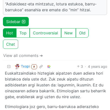
“Adiskideez-eta mintzatuz, lotura estukoa, barru-
barrukoa” esanahia ere emate dio “min” hitzai.
Sidebar
Hot
Top
Controversial
New
Old
Chat
View all comments ➔
Txopi
3
·
4 years ago
A
Euskaltzaindiako hiztegiak aipatzen duen adiera hori
bistakoa dela uste dut. Zuk zeuk aipatu dituzun
adibideetan argi ikusten da: lagunmin, ikusmin. Ez du
oinazearen adiera bakarrik. Etimologian sartu beharrik
gabe, erabilerak argi uzten du nire ustez.
Etimologiara joz gero, barru-barrukoa adierazteko