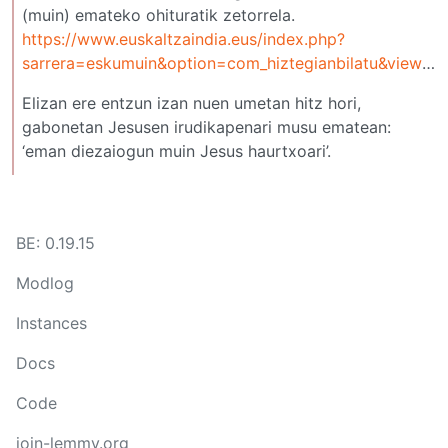
(muin) emateko ohituratik zetorrela.
https://www.euskaltzaindia.eus/index.php?
sarrera=eskumuin&option=com_hiztegianbilatu&view=frontpage&Itemid=410&lang=eu&bila=bai
Elizan ere entzun izan nuen umetan hitz hori,
gabonetan Jesusen irudikapenari musu ematean:
‘eman diezaiogun muin Jesus haurtxoari’.
BE: 0.19.15
Modlog
Instances
Docs
Code
join-lemmy.org