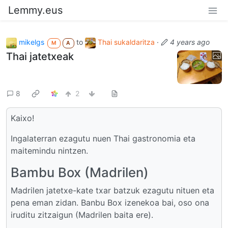
Lemmy.eus
mikelgs
to
Thai sukaldaritza
·
4 years ago
M
A
Thai jatetxeak
8
2
Kaixo!
Ingalaterran ezagutu nuen Thai gastronomia eta
maitemindu nintzen.
Bambu Box (Madrilen)
Madrilen jatetxe-kate txar batzuk ezagutu nituen eta
pena eman zidan. Banbu Box izenekoa bai, oso ona
iruditu zitzaigun (Madrilen baita ere).