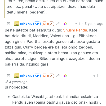
Itxi zuten, behin deitu nuen eta etxean harrapatu nuen
erdi lo… pena! (Uste dut aipatzen duzun hau dela
deitu nuena, bederen).
mikelgs
1
·
5 years ago
OP
M
A
Beste jatetxe bat ezagutu dugu:
Shushi Panda
. Kate
bat dela dirudi, Madrilen, Valentzian… gu Bilbokoan
egon ginen. Pad thai eskatu genuen eta asko gustatu
zitzaigun. Curry berdea ere bai eta ondo zegoen,
nahiko mina, mukizapia atera behar izan genuen eta
ahoa berotu zigun! Bilbon oraingoz ezagutzen dudan
bakarra da, itzuliko gara!
mikelgs
1
·
OP
M
A
4 years ago
Bi nobedade:
Gasteizko Wasabi jatetxeak tailandiar eskaintza
kendu zuen (baina baditu gauza oso onak noski).