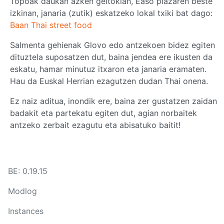
Topoak daukan azken geltokian, Easo plazaren beste
izkinan, janaria (zutik) eskatzeko lokal txiki bat dago:
Baan Thai street food
Salmenta gehienak Glovo edo antzekoen bidez egiten
dituztela suposatzen dut, baina jendea ere ikusten da
eskatu, hamar minutuz itxaron eta janaria eramaten.
Hau da Euskal Herrian ezagutzen dudan Thai onena.
Ez naiz aditua, inondik ere, baina zer gustatzen zaidan
badakit eta partekatu egiten dut, agian norbaitek
antzeko zerbait ezagutu eta abisatuko baitit!
BE: 0.19.15
Modlog
Instances