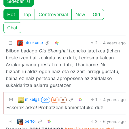
Sidebar
Hot
Top
Controversial
New
Old
Chat
otsokume
2
·
4 years ago
Bilbon badago
Old Shanghai
izeneko jatetxea (lehen
beste izen bat zeukala uste dut), Ledesma kalean.
Asiako janaria prestatzen dute, Thai barne. Ni
bizpahiru aldiz egon naiz eta ez zait larregi gustatu,
baina ez naiz pertsona aproposena ez zaidalako
sukaldaritza asiarra gustatzen.
mikelgs
1
·
4 years ago
OP
M
A
Eskerrik asko! Probatzean komentatuko dut!
bertol
2
·
6 years ago