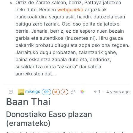
Ortiz de Zarate kalean, berriz, Pattaya jatetxea
ireki dute. Beraien
webguneko
argazkiak
Iruñekoak dira seguru aski, handik datozela esan
baitigu zerbitzariak. Oso-oso polita da jatetxe
berria. Janaria, berriz, ez da espero nuen bezain
garbia eta autentikoa (inuzentea ni). Hiru gauza
bakarrik probatu ditugu eta zopa oso ona zegoen.
Jarraituko dugu probatzen, zalantzarik gabe,
baina eskaintza zabala dute eta, ondorioz,
sukaldaritza mota “azkarra” daukatela
aurreikusten dut…
mikelgs
1
·
4 years ago
OP
M
A
Baan Thai
Donostiako Easo plazan
(eramateko)