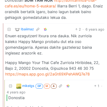
Donostian
SOM TAM NOA
http://somtamnoa-thai-
cafe.es/eu/home-5-euskara/
Illarra Berri 1, dago. Enaiz
oraindik bertatik igaro, baino lagun batek baino
gehiagok gomedatutako lekua da.
Ibaiimaz
2
·
6 years ago
Enuen ezagutzen! Itxura ona dauka. Nik zurriola
kaleko Happy Mango probatu dut eta oso
gomendagarria. Apenas dakite gazteleraz baina
inglesez arazorik ez.
Happy Mango Your Thai Cafe Zurriola Hiribidea, 22,
Bajo 2, 20002 Donostia, Gipuzkoa 943 46 30 75
https://maps.app.goo.gl/2aGt69XPehAWQ7e78
mikelgs
1
·
OP
M
A
4 years ago
Donostia