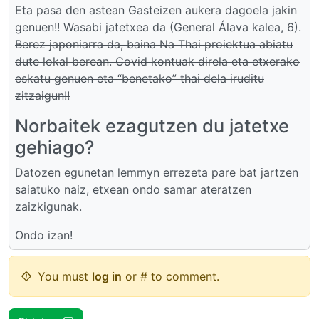
Eta pasa den astean Gasteizen aukera dagoela jakin
genuen!! Wasabi jatetxea da (General Álava kalea, 6).
Berez japoniarra da, baina Na Thai proiektua abiatu
dute lokal berean. Covid kontuak direla eta etxerako
eskatu genuen eta “benetako” thai dela iruditu
zitzaigun!!
Norbaitek ezagutzen du jatetxe
gehiago?
Datozen egunetan lemmyn errezeta pare bat jartzen
saiatuko naiz, etxean ondo samar ateratzen
zaizkigunak.
Ondo izan!
You must
log in
or # to comment.