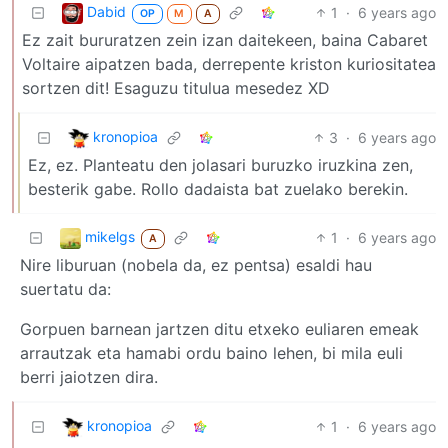
Dabid
1
·
6 years ago
OP
M
A
Ez zait bururatzen zein izan daitekeen, baina Cabaret
Voltaire aipatzen bada, derrepente kriston kuriositatea
sortzen dit! Esaguzu titulua mesedez XD
kronopioa
3
·
6 years ago
Ez, ez. Planteatu den jolasari buruzko iruzkina zen,
besterik gabe. Rollo dadaista bat zuelako berekin.
mikelgs
1
·
6 years ago
A
Nire liburuan (nobela da, ez pentsa) esaldi hau
suertatu da:
Gorpuen barnean jartzen ditu etxeko euliaren emeak
arrautzak eta hamabi ordu baino lehen, bi mila euli
berri jaiotzen dira.
kronopioa
1
·
6 years ago