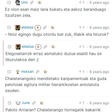
Unx
1
·
6 years ago
Ez nion esan maiz lana bukatu eta askoz beranduago
itzultzen zela.
aldatsa
1
·
6 years ago
A
– Noiz egingo dugu otordu bat zuk, Iñakik eta hirurok?
aldatsa
1
·
6 years ago
A
Elegosetarrok erraz asmatuko duzue esaldi hau ze
liburutakoa den ;)
motxan
1
·
6 years ago
Chalatenangoko mendietako kanpamentuak eta guda
pelotoiak egitura militar hierarkikoetan antolatuta
zeuden.
June
1
·
6 years ago
Pakito Arriaran? Chalatenango horregatik bakarrik