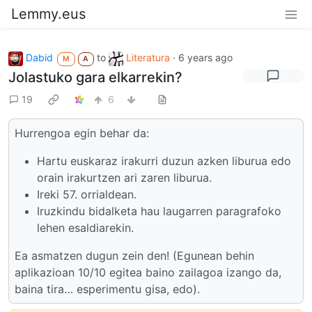
Lemmy.eus
Dabid
to
Literatura
·
6 years ago
M
A
Jolastuko gara elkarrekin?
19
6
Hurrengoa egin behar da:
Hartu euskaraz irakurri duzun azken liburua edo
orain irakurtzen ari zaren liburua.
Ireki 57. orrialdean.
Iruzkindu bidalketa hau laugarren paragrafoko
lehen esaldiarekin.
Ea asmatzen dugun zein den! (Egunean behin
aplikazioan 10/10 egitea baino zailagoa izango da,
baina tira… esperimentu gisa, edo).