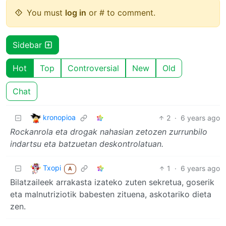
You must
log in
or # to comment.
Sidebar
Hot
Top
Controversial
New
Old
Chat
kronopioa
2
·
6 years ago
Rockanrola eta drogak nahasian zetozen zurrunbilo
indartsu eta batzuetan deskontrolatuan.
Txopi
1
·
6 years ago
A
Bilatzaileek arrakasta izateko zuten sekretua, goserik
eta malnutriziotik babesten zituena, askotariko dieta
zen.