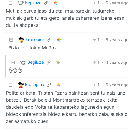
Begiluze
1
·
6 years ago
Mutilak burua jaso du eta, maukarekin sudurreko
mukiak garbitu eta gero, anaia zaharraren izena esan
du, ia ahopeka:
kronopioa
1
·
6 years ago
“Bizia lo”. Jokin Muñoz.
Begiluze
1
·
6 years ago
👌👌👌
kronopioa
1
·
6 years ago
Polita ariketa! Tristan Tzara bainitzan sentitu naiz une
batez… Berak baleki Montmartreko terrazak itxita
daudela edo Voltaire Kabareteko lagunekin egun
bideokonferentzia bidez elkartu beharko zela, auskalo
zer asmatuko zuen.