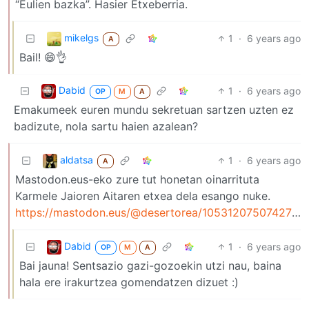
“Eulien bazka”. Hasier Etxeberria.
mikelgs
1
·
6 years ago
A
Bail! 😄👌
Dabid
1
·
6 years ago
OP
M
A
Emakumeek euren mundu sekretuan sartzen uzten ez
badizute, nola sartu haien azalean?
aldatsa
1
·
6 years ago
A
Mastodon.eus-eko zure tut honetan oinarrituta
Karmele Jaioren Aitaren etxea dela esango nuke.
https://mastodon.eus/@desertorea/105312075074271558
Dabid
1
·
6 years ago
OP
M
A
Bai jauna! Sentsazio gazi-gozoekin utzi nau, baina
hala ere irakurtzea gomendatzen dizuet :)