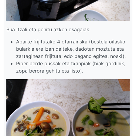
Sua itzali eta gehitu azken osagaiak:
Aparte frijitutako 4 otarrainska (bestela oilasko
bularkia ere izan daiteke, dadotan moztuta eta
zartaginean frijituta; edo begano egitea, noski).
Piper berde puskak eta txanpiak (biak gordinik,
zopa berora gehitu eta listo).