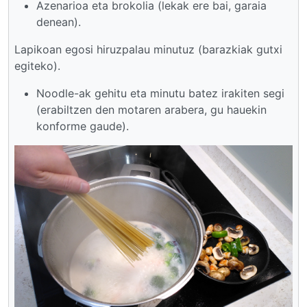
Azenarioa eta brokolia (lekak ere bai, garaia
denean).
Lapikoan egosi hiruzpalau minutuz (barazkiak gutxi
egiteko).
Noodle-ak gehitu eta minutu batez irakiten segi
(erabiltzen den motaren arabera, gu hauekin
konforme gaude).