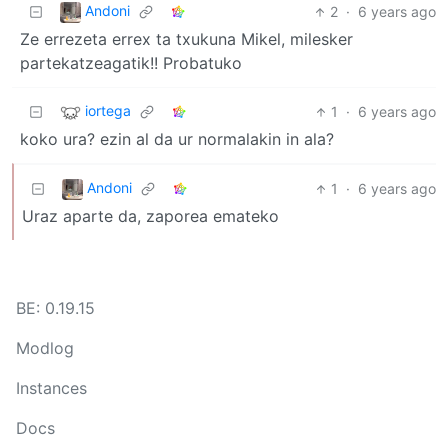
Andoni
2
·
6 years ago
Ze errezeta errex ta txukuna Mikel, milesker
partekatzeagatik!! Probatuko
iortega
1
·
6 years ago
koko ura? ezin al da ur normalakin in ala?
Andoni
1
·
6 years ago
Uraz aparte da, zaporea emateko
BE: 0.19.15
Modlog
Instances
Docs