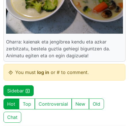
Oharra: kaienak eta jengibrea kendu eta azkar
zerbitzatu, bestela guztia gehiegi biguntzen da.
Animatu egiten eta on egin dagizuela!
You must
log in
or # to comment.
Sidebar
Hot
Top
Controversial
New
Old
Chat