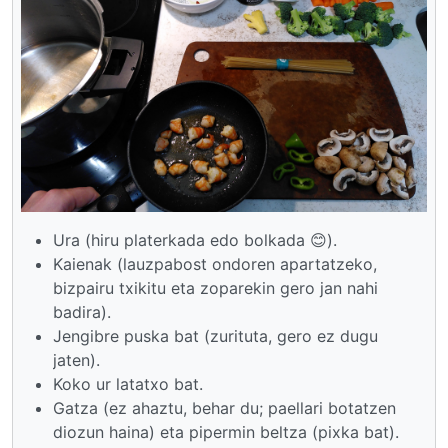
Ura (hiru platerkada edo bolkada 😊).
Kaienak (lauzpabost ondoren apartatzeko,
bizpairu txikitu eta zoparekin gero jan nahi
badira).
Jengibre puska bat (zurituta, gero ez dugu
jaten).
Koko ur latatxo bat.
Gatza (ez ahaztu, behar du; paellari botatzen
diozun haina) eta pipermin beltza (pixka bat).