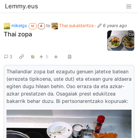
Lemmy.eus
mikelgs
to
Thai sukaldaritza
·
6 years ago
M
A
Thai zopa
3
5
Thailandiar zopa bat ezagutu genuen jatetxe batean
(errezeta tipikoena, uste dut) eta etxean gure aldaera
egiten dugu hilean behin. Oso erraza da eta azkar-
azkar prestatzen da. Osagaiak prest edukitzea
bakarrik behar duzu. Bi pertsonarentzako kopuruak: