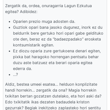
Zergatik da, ordea, onuragarria Lagun Ezkutua
egitea? Adibidez:
Oparien prezio muga adosten da.
Guztiok opari bana jasoko dugunez, inork ez du
beldurrik bere gertuko hori opari gabe geldituko
ote den, beraz ez da “badaezpadako” erosketa
kontsumistarik egiten.
Ez diozu oparia zure gertukoena denari egiten,
pixka bat haragoko horrengan pentsatu behar
duzu aste batzuez eta berari oparia egitea
ederra da.
…?
Aldiz, bestea umeei esatea… helduon konplizitate
handi horrekin… zergatik da ona? Magia horrekin
txikitan bertan gozatzen dutelako, eta hori aski da?
Edo txikitatik ikas dezaten badaudela kriston
gezurrak? Begiak irekitzeko zaplasteko hori sentitu