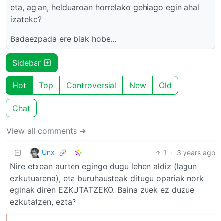
eta, agian, helduaroan horrelako gehiago egin ahal
izateko?
Badaezpada ere biak hobe…
Sidebar
Hot
Top
Controversial
New
Old
Chat
View all comments ➔
Unx
1
·
3 years ago
Nire etxean aurten egingo dugu lehen aldiz (lagun
ezkutuarena), eta buruhausteak ditugu opariak nork
eginak diren EZKUTATZEKO. Baina zuek ez duzue
ezkutatzen, ezta?