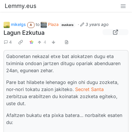
Lemmy.eus
mikelgs
to
Plaza
·
3 years ago
A
euskara
Lagun Ezkutua
4
4
Gabonetan nekazal etxe bat alokatzen dugu eta
tximinia ondoan jartzen ditugu opariak abenduaren
24an, egunean zehar.
Pare bat hilabete lehenago egin ohi dugu zozketa,
nor-nori tokatu zaion jakiteko.
Secret Santa
zerbitzua erabiltzen du koinatak zozketa egiteko,
uste dut.
Afaltzen bukatu eta pixka batera… norbaitek esaten
du: