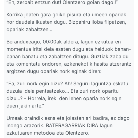
“Eh, zerbait entzun dut! Olentzero goian dago!!”
Korrika joaten gara goiko pisura eta umeen opariak
hor daudela ikusten dugu. Bizpahiru iloba flipatzen,
opariak zabaltzen…
Beranduxeago, 00:00ak aldera, lagun ezkutuaren
momentua iritsi dela esaten dugu eta helduok banan-
banan banatu eta zabaltzen ditugu. Guztiak zabaldu
eta komentatu ondoren, azkenekotik hasita atzerantz
argitzen dugu opariak nork eginak diren:
“Ea, zuri nork egin dizu? Ah! Seguru laguntza eskatu
duzula ideia pentsatzeko… Eta zuri nork oparitu
dizu…? - Horrela, ireki den lehen oparia nork egin
duen jakin arte.”
Umeak oraindik esna eta jolasten ari badira, ez dago
inongo arazorik. BATERAGARRIAK DIRA lagun
ezkutuaren metodoa eta Olentzero.