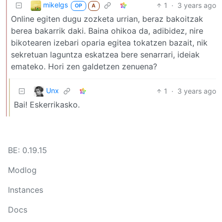
mikelgs
1
·
3 years ago
OP
A
Online egiten dugu zozketa urrian, beraz bakoitzak
berea bakarrik daki. Baina ohikoa da, adibidez, nire
bikotearen izebari oparia egitea tokatzen bazait, nik
sekretuan laguntza eskatzea bere senarrari, ideiak
emateko. Hori zen galdetzen zenuena?
Unx
1
·
3 years ago
Bai! Eskerrikasko.
BE: 0.19.15
Modlog
Instances
Docs