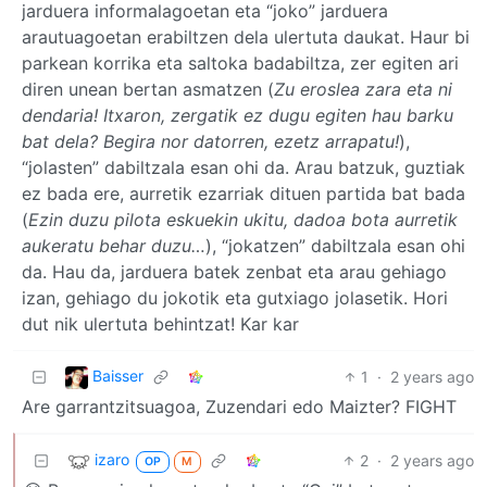
jarduera informalagoetan eta “joko” jarduera
arautuagoetan erabiltzen dela ulertuta daukat. Haur bi
parkean korrika eta saltoka badabiltza, zer egiten ari
diren unean bertan asmatzen (
Zu eroslea zara eta ni
dendaria! Itxaron, zergatik ez dugu egiten hau barku
bat dela? Begira nor datorren, ezetz arrapatu!
),
“jolasten” dabiltzala esan ohi da. Arau batzuk, guztiak
ez bada ere, aurretik ezarriak dituen partida bat bada
(
Ezin duzu pilota eskuekin ukitu, dadoa bota aurretik
aukeratu behar duzu…
), “jokatzen” dabiltzala esan ohi
da. Hau da, jarduera batek zenbat eta arau gehiago
izan, gehiago du jokotik eta gutxiago jolasetik. Hori
dut nik ulertuta behintzat! Kar kar
Baisser
1
·
2 years ago
Are garrantzitsuagoa, Zuzendari edo Maizter? FIGHT
izaro
2
·
2 years ago
OP
M