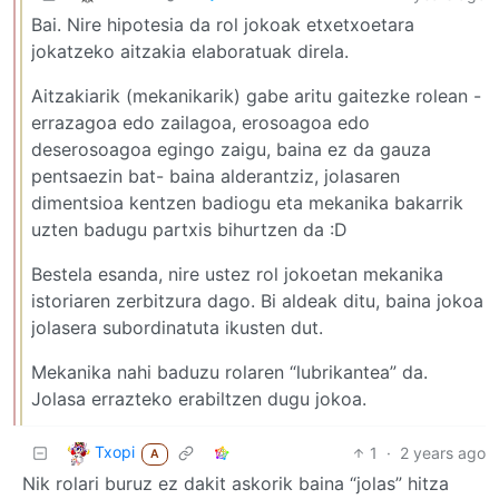
Bai. Nire hipotesia da rol jokoak etxetxoetara
jokatzeko aitzakia elaboratuak direla.
Aitzakiarik (mekanikarik) gabe aritu gaitezke rolean -
errazagoa edo zailagoa, erosoagoa edo
deserosoagoa egingo zaigu, baina ez da gauza
pentsaezin bat- baina alderantziz, jolasaren
dimentsioa kentzen badiogu eta mekanika bakarrik
uzten badugu partxis bihurtzen da :D
Bestela esanda, nire ustez rol jokoetan mekanika
istoriaren zerbitzura dago. Bi aldeak ditu, baina jokoa
jolasera subordinatuta ikusten dut.
Mekanika nahi baduzu rolaren “lubrikantea” da.
Jolasa errazteko erabiltzen dugu jokoa.
Txopi
1
·
2 years ago
A
Nik rolari buruz ez dakit askorik baina “jolas” hitza