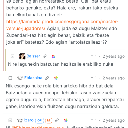
😆 Beno, agian horretarako beste “Gai” bat eratu
beharko genuke, ezta? Hala ere, irakurritako esteka
hau elkarbanatzen dizuet:
https://lamirada.produccionesgorgona.com/master-
versus-jugadores/
Agian, jada ez dugu Maizter edo
Zuzendari-taz hitz egin behar, baizik eta “beste
jokalari” batetaz? Edo agian “antolatzaileaz”??
Baisser
1
·
2 years ago
Nire lagunekin batzutan hezitzaile erabiliko nuke
Eblazaina
1
·
2 years ago
Nik esango nuke rola bien arteko hibrido bat dela.
Batzuetan arauen menpe, lehiakortasun zantzuekin
egiten dugu rola, besteetan libreago, arauei erreparstu
gabe, istorioarekin fluitzen dugu narrazioan galduta.
izaro
1
·
2 years ago
OP
M
Ni
@Eblazaina@lemmy.eus
-k dioen “hibridazioa”-rekin