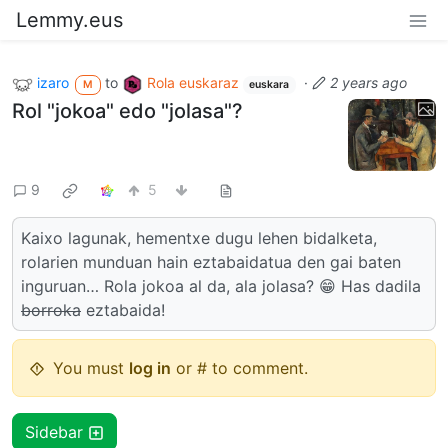
Lemmy.eus
izaro
to
Rola euskaraz
·
2 years ago
M
euskara
Rol "jokoa" edo "jolasa"?
9
5
Kaixo lagunak, hementxe dugu lehen bidalketa,
rolarien munduan hain eztabaidatua den gai baten
inguruan… Rola jokoa al da, ala jolasa? 😁 Has dadila
borroka
eztabaida!
You must
log in
or # to comment.
Sidebar