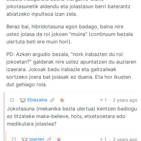
jokotasunetik aldendu eta jolastasun berri baterantz
abiatzeko inpultsoa izan zela.
Beraz bai, hibridotasuna egon badago, baina nire
ustez jolasa da rol jokoen “muina” (continuum bezala
ulertuta beti ere muin hori).
PD: Azken argudio bezala, “nork irabazten du rol
jokoetan?” galderak nire ustez apuntatzen du auziaren
izaerara. Jokoak badu irabazle eta galtzaileak
sortzeko joera bat jolasak ez duena. Eta hor ikusten
dut gehiago rola.
Eblazaina
1
·
2 years ago
Jokotasuna (mekanika bezla ulertua) kentzen badiogu
ez litzateke make-believe, hots, etxetxoetara edo
medikutara jolastea?
txerren
1
·
2 years ago