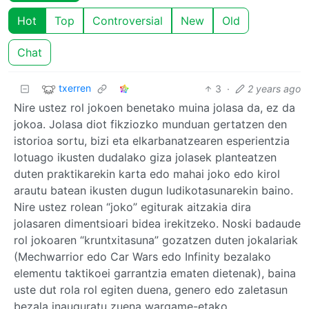
Hot
Top
Controversial
New
Old
Chat
txerren
3
·
2 years ago
Nire ustez rol jokoen benetako muina jolasa da, ez da
jokoa. Jolasa diot fikziozko munduan gertatzen den
istorioa sortu, bizi eta elkarbanatzearen esperientzia
lotuago ikusten dudalako giza jolasek planteatzen
duten praktikarekin karta edo mahai joko edo kirol
arautu batean ikusten dugun ludikotasunarekin baino.
Nire ustez rolean “joko” egiturak aitzakia dira
jolasaren dimentsioari bidea irekitzeko. Noski badaude
rol jokoaren “kruntxitasuna” gozatzen duten jokalariak
(Mechwarrior edo Car Wars edo Infinity bezalako
elementu taktikoei garrantzia ematen dietenak), baina
uste dut rola rol egiten duena, genero edo zaletasun
bezala inauguratu zuena wargame-etako