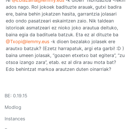
ados nago. Rol jokoek badituzte arauak, gutxi badira
ere, baina behin jokatzen hasita, garrantzia jolasari
edo ondo pasatzeari eskaintzen zaio. Nik taldean
istorioak asmatzeari ez nioko joko arautua deituko,
baina egia da badituela batzuk. Eta ez al dituzte ba
@Txopi@lemmy.eus
-k dioen bezalako jolasek ere
arautxo batzuk? (Ezetz harrapatuk, argi eta garbi! :D )
baina umeen jolasak, “goazen etxetxo bat egitera”, “zu
otsoa izango zara”, etab. ez al dira arau mota bat?
Edo behintzat markoa arautzen duten oinarriak?
BE: 0.19.15
Modlog
Instances