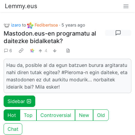
Lemmy.eus
izaro
to
Fedibertsoa
·
5 years ago
Mastodon.eus-en programatu al
daitezke bidalketak?
6
4
Hau da, posible al da egun batzuen burura argitaratu
nahi diren tutak egitea? #Pleroma-n egin daiteke, eta
mastodonen ez dut aurkitu modurik… norbaitek
ideiarik bai? Mila esker!
Sidebar
Hot
Top
Controversial
New
Old
Chat