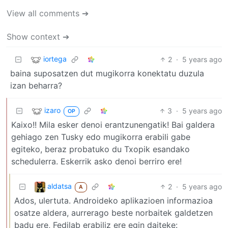
View all comments ➔
Show context ➔
iortega
2
·
5 years ago
baina suposatzen dut mugikorra konektatu duzula
izan beharra?
izaro
3
·
5 years ago
OP
Kaixo!! Mila esker denoi erantzunengatik! Bai galdera
gehiago zen Tusky edo mugikorra erabili gabe
egiteko, beraz probatuko du Txopik esandako
schedulerra. Eskerrik asko denoi berriro ere!
aldatsa
2
·
5 years ago
A
Ados, ulertuta. Androideko aplikazioen informazioa
osatze aldera, aurrerago beste norbaitek galdetzen
badu ere, Fedilab erabiliz ere egin daiteke: