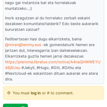
nago gai instantzia bat eta horrelakoak
muntatzeko…;)
Inork ezagutzen al du horrelako zerbait eskaini
dezakeen komunitate/talderik? Edo beste aukerarik
bururatzen zaizue?
Fedibertsoan hasi dugu elkarrizketa, baina
@miren@lemmy.eus
-ek gomendaturik hemen ere
jartzen dut, interesgarria izan daitekeelakoan.
Elkarrizketa guztia hemen jarrai dezakezue:
https://pleroma.libretux.com/notice/A4naQHWWEYU
48j6Ueu
#Jekyll, #Hugo, #Gitl, #Githu eta
#Nextcloud-ek eskaintzen dituen aukerak ere atera
dira.
You must
log in
or # to comment.