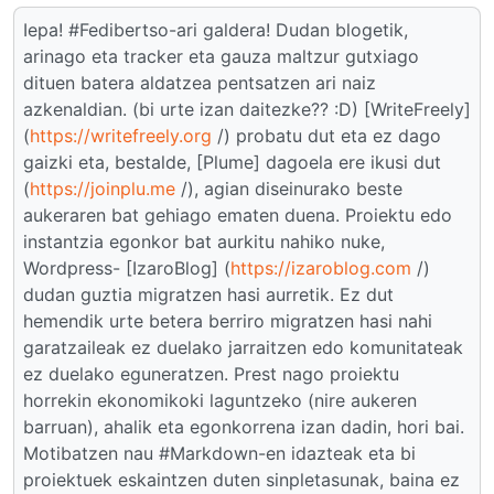
Iepa! #Fedibertso-ari galdera! Dudan blogetik,
arinago eta tracker eta gauza maltzur gutxiago
dituen batera aldatzea pentsatzen ari naiz
azkenaldian. (bi urte izan daitezke?? :D) [WriteFreely]
(
https://writefreely.org
/) probatu dut eta ez dago
gaizki eta, bestalde, [Plume] dagoela ere ikusi dut
(
https://joinplu.me
/), agian diseinurako beste
aukeraren bat gehiago ematen duena. Proiektu edo
instantzia egonkor bat aurkitu nahiko nuke,
Wordpress- [IzaroBlog] (
https://izaroblog.com
/)
dudan guztia migratzen hasi aurretik. Ez dut
hemendik urte betera berriro migratzen hasi nahi
garatzaileak ez duelako jarraitzen edo komunitateak
ez duelako eguneratzen. Prest nago proiektu
horrekin ekonomikoki laguntzeko (nire aukeren
barruan), ahalik eta egonkorrena izan dadin, hori bai.
Motibatzen nau #Markdown-en idazteak eta bi
proiektuek eskaintzen duten sinpletasunak, baina ez