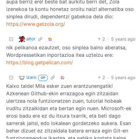
aupa berriz ere! beste bat aurkitu berri det, Zola
izenekoa ta kontu honetaz oroitu naiz! alternatiba oso
sinplea dirudi, dependentzi gabekoa dela dio:
https://www.getzola.org/
aitor
2
·
5 years ago
nik pelikanoa ezautzet, oso sinplea baino aberatsa,
Wordpressetikan inportazioa itea uzteizu ere:
https://blog.getpelican.com/
izaro
2
·
5 years ago
OP
Kaixo talde! Mila esker zuen erantzunengatik!
Azkenean Github-ekin errazagoa egin zitzaidan
ulertzea nola funtzionatzen zuen, tutorial hobeak
iruditu zitzaikidan eta bertan egin nuen. Microsoft-ek
erosi badu ere ez du itxura txarrik, eta beti dago
sarrerak jaitsi, edo lokalean gordetzeko aukera. Esan
behar dizuet ez zitzaidala batera erraza egin Git-en
funtzionamendua ikastea, eta nahiko kostata baina