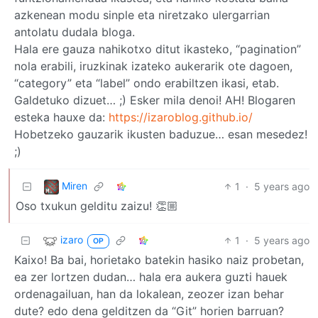
azkenean modu sinple eta niretzako ulergarrian
antolatu dudala bloga.
Hala ere gauza nahikotxo ditut ikasteko, “pagination”
nola erabili, iruzkinak izateko aukerarik ote dagoen,
“category” eta “label” ondo erabiltzen ikasi, etab.
Galdetuko dizuet… ;) Esker mila denoi! AH! Blogaren
esteka hauxe da:
https://izaroblog.github.io/
Hobetzeko gauzarik ikusten baduzue… esan mesedez!
;)
Miren
1
·
5 years ago
Oso txukun gelditu zaizu! 👏🏼
izaro
1
·
5 years ago
OP
Kaixo! Ba bai, horietako batekin hasiko naiz probetan,
ea zer lortzen dudan… hala era aukera guzti hauek
ordenagailuan, han da lokalean, zeozer izan behar
dute? edo dena gelditzen da “Git” horien barruan?