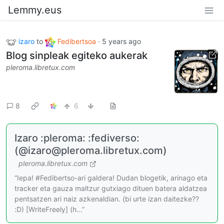
Lemmy.eus
izaro
to
Fedibertsoa
·
5 years ago
Blog sinpleak egiteko aukerak
pleroma.libretux.com
8
6
Izaro :pleroma: :fediverso:
(@izaro@pleroma.libretux.com)
pleroma.libretux.com
“Iepa! #Fedibertso-ari galdera! Dudan blogetik, arinago eta
tracker eta gauza maltzur gutxiago dituen batera aldatzea
pentsatzen ari naiz azkenaldian. (bi urte izan daitezke??
:D) [WriteFreely] (h...”