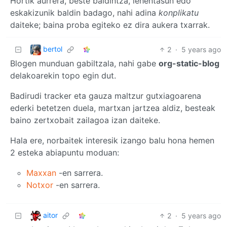
Hortik aurrera, beste baldintza, lehentasun edo
eskakizunik baldin badago, nahi adina
konplikatu
daiteke; baina proba egiteko ez dira aukera txarrak.
bertol
2
·
5 years ago
Blogen munduan gabiltzala, nahi gabe
org-static-blog
delakoarekin topo egin dut.
Badirudi tracker eta gauza maltzur gutxiagoarena
ederki betetzen duela, martxan jartzea aldiz, besteak
baino zertxobait zailagoa izan daiteke.
Hala ere, norbaitek interesik izango balu hona hemen
2 esteka abiapuntu moduan:
Maxxan
-en sarrera.
Notxor
-en sarrera.
aitor
2
·
5 years ago