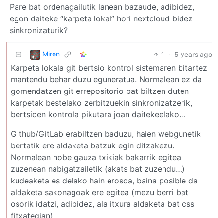
Pare bat ordenagailutik lanean bazaude, adibidez,
egon daiteke “karpeta lokal” hori nextcloud bidez
sinkronizaturik?
Miren
1
·
5 years ago
Karpeta lokala git bertsio kontrol sistemaren bitartez
mantendu behar duzu eguneratua. Normalean ez da
gomendatzen git errepositorio bat biltzen duten
karpetak bestelako zerbitzuekin sinkronizatzerik,
bertsioen kontrola pikutara joan daitekeelako…
Github/GitLab erabiltzen baduzu, haien webgunetik
bertatik ere aldaketa batzuk egin ditzakezu.
Normalean hobe gauza txikiak bakarrik egitea
zuzenean nabigatzailetik (akats bat zuzendu…)
kudeaketa es delako hain erosoa, baina posible da
aldaketa sakonagoak ere egitea (mezu berri bat
osorik idatzi, adibidez, ala itxura aldaketa bat css
fitxategian).