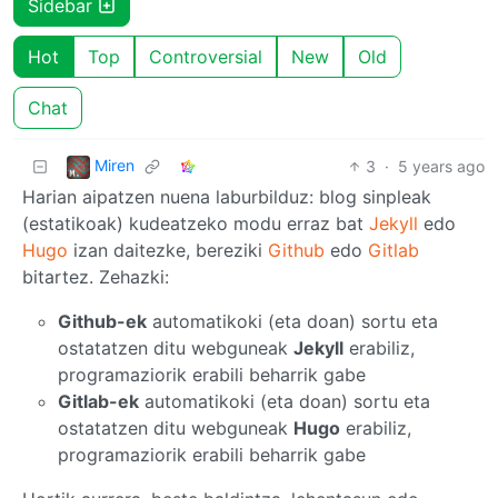
Sidebar
Hot
Top
Controversial
New
Old
Chat
Miren
3
·
5 years ago
Harian aipatzen nuena laburbilduz: blog sinpleak
(estatikoak) kudeatzeko modu erraz bat
Jekyll
edo
Hugo
izan daitezke, bereziki
Github
edo
Gitlab
bitartez. Zehazki:
Github-ek
automatikoki (eta doan) sortu eta
ostatatzen ditu webguneak
Jekyll
erabiliz,
programaziorik erabili beharrik gabe
Gitlab-ek
automatikoki (eta doan) sortu eta
ostatatzen ditu webguneak
Hugo
erabiliz,
programaziorik erabili beharrik gabe