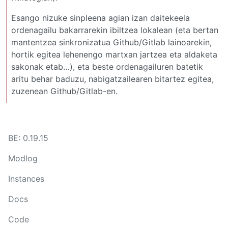
Esango nizuke sinpleena agian izan daitekeela
ordenagailu bakarrarekin ibiltzea lokalean (eta bertan
mantentzea sinkronizatua Github/Gitlab lainoarekin,
hortik egitea lehenengo martxan jartzea eta aldaketa
sakonak etab…), eta beste ordenagailuren batetik
aritu behar baduzu, nabigatzailearen bitartez egitea,
zuzenean Github/Gitlab-en.
BE: 0.19.15
Modlog
Instances
Docs
Code