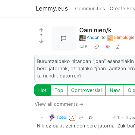
Lemmy.eus
Communities
Create Pos
Oain nien/k
3
Andoni
to
Etimologi
5
Buruntzaldeko hitanoan “joan” esanahiakin “
bere jatorriak, ez dalako “joan” aditzan er
ta nundik datorren?
Hot
Top
Controversial
New
Ol
View all comments ➔
Txopi
1
·
4 ye
A
Nik ez dakit zein den bere jatorria. Zuk ba