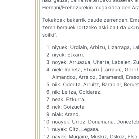
Hernani/Ereñozurekin mugakidea den Ara
Tokakoak bakarrik daude zerrendan. Ema
zeren berauek lortzeko aski bait da «k»r
soilki”.
niyuek: Urdiain, Arbizu, Lizarraga, L
niyuk: Etxarri.
noyek: Arruazua, Uharte, Labaien, Zu
niek: Irañeta, Etxarri (Larraun), Gorri
Almandoz, Arraioz, Beramendi, Eraso
niik: Oderitz, Arruitz, Barabiar, Beruet
nik: Leitza, Goldaraz.
neak: Ezkurra.
nek: Goizueta.
niak: Arano.
noayek: Urroz, Donamaria, Doneztebe,
nuyek: Oitz, Legasa.
nayek: Mugaire, Muskiz, Oskoz, Elso, 