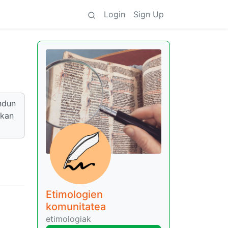
Login
Sign Up
indun
ekan
Etimologien
komunitatea
etimologiak