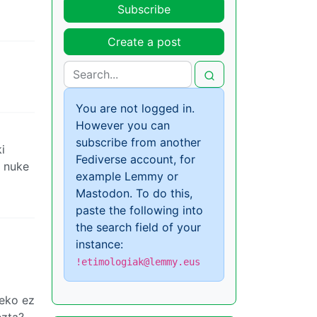
Subscribe
Create a post
You are not logged in.
However you can
subscribe from another
i
Fediverse account, for
n nuke
example Lemmy or
Mastodon. To do this,
paste the following into
the search field of your
instance:
!etimologiak@lemmy.eus
zeko ez
ezta?