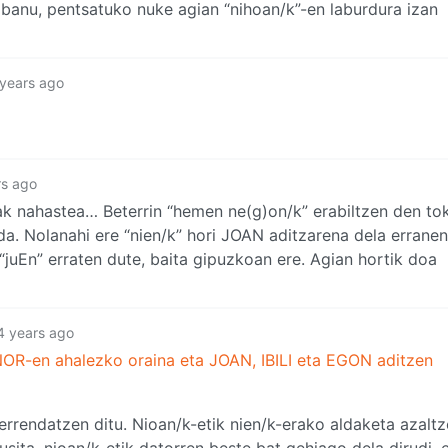
 banu, pentsatuko nuke agian “nihoan/k”-en laburdura izan
 years ago
rs ago
k nahastea… Beterrin “hemen ne(g)on/k” erabiltzen den tok
da. Nolanahi ere “nien/k” hori JOAN aditzarena dela errane
“juEn” erraten dute, baita gipuzkoan ere. Agian hortik doa
4 years ago
OR-en ahalezko oraina eta JOAN, IBILI eta EGON aditzen
errendatzen ditu. Nioan/k-etik nien/k-erako aldaketa azalt
sita, nioan/k-etik datorren beste bat gehiago dela dirudi, 