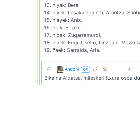
niyak: Bera.
niyek: Lesaka, Igantzi, Arantza, Sunbi
niayek: Aniz.
niok: Errazu.
nioak: Zugarramurdi.
niaek: Eugi, Usetxi, Linzoain, Mezkiri
ñaek: Garralda, Aria.
Andoni
1
·
OP
Bikaina Aldatsa, milesker! Itxura osoa du