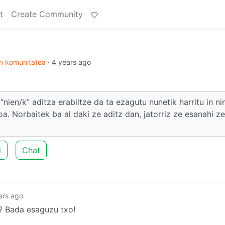
t
Create Community
en komunitatea
·
4 years ago
nien/k” aditza erabiltze da ta ezagutu nunetik harritu in n
roa. Norbaitek ba al daki ze aditz dan, jatorriz ze esanahi z
d
Chat
ars ago
i? Bada esaguzu txo!