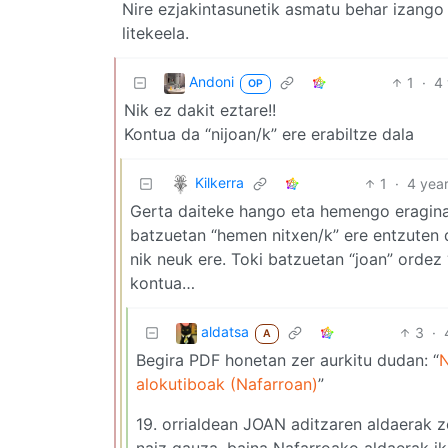
Nire ezjakintasunetik asmatu behar izango
litekeela.
Andoni
1
·
4
OP
Nik ez dakit eztare!!
Kontua da “nijoan/k” ere erabiltze dala
Kilkerra
1
·
4 yea
Gerta daiteke hango eta hemengo eragina
batzuetan “hemen nitxen/k” ere entzuten 
nik neuk ere. Toki batzuetan “joan” ordez 
kontua…
aldatsa
3
·
A
Begira PDF honetan zer aurkitu dudan: “
N
alokutiboak (Nafarroan)
”
19. orrialdean JOAN aditzaren aldaerak z
naiz gauza, baina Nafarroako aldaerak iku