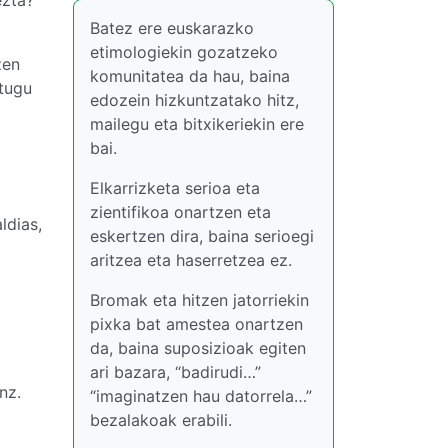
Batez ere euskarazko
etimologiekin gozatzeko
zen
komunitatea da hau, baina
itugu
edozein hizkuntzatako hitz,
mailegu eta bitxikeriekin ere
bai.
Elkarrizketa serioa eta
zientifikoa onartzen eta
ldias,
eskertzen dira, baina serioegi
aritzea eta haserretzea ez.
Bromak eta hitzen jatorriekin
pixka bat amestea onartzen
da, baina suposizioak egiten
ari bazara, “badirudi…”
nz.
“imaginatzen hau datorrela…”
bezalakoak erabili.