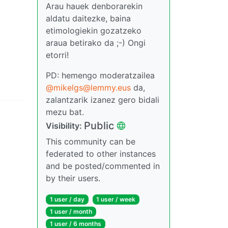
Arau hauek denborarekin
aldatu daitezke, baina
etimologiekin gozatzeko
araua betirako da ;-) Ongi
etorri!
PD: hemengo moderatzailea
@mikelgs@lemmy.eus
da,
zalantzarik izanez gero bidali
mezu bat.
Public
Visibility:
This community can be
federated to other instances
and be posted/commented in
by their users.
1 user / day
1 user / week
1 user / month
1 user / 6 months