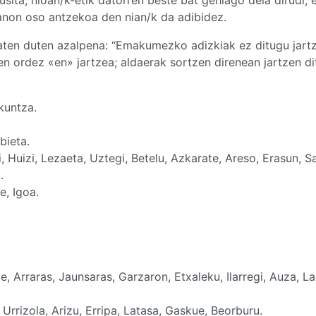
non oso antzekoa den nian/k da adibidez.
ten duten azalpena: “Emakumezko adizkiak ez ditugu jart
en ordez «en» jartzea; aldaerak sortzen direnean jartzen d
akuntza.
bieta.
ti, Huizi, Lezaeta, Uztegi, Betelu, Azkarate, Areso, Erasun, Sa
.
e, Igoa.
 Arraras, Jaunsaras, Garzaron, Etxaleku, Ilarregi, Auza, La
Urrizola, Arizu, Erripa, Latasa, Gaskue, Beorburu.